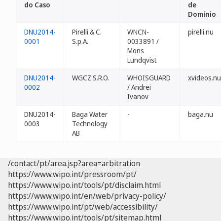
do Caso
de
Domínio
DNU2014-
Pirelli & C.
WNCN-
pirelli.nu
0001
S.p.A.
0033891 /
Mons
Lundqvist
DNU2014-
WGCZ S.R.O.
WHOISGUARD
xvideos.nu
0002
/ Andrei
Ivanov
DNU2014-
Baga Water
-
baga.nu
0003
Technology
AB
/contact/pt/area.jsp?area=arbitration
https://www.wipo.int/pressroom/pt/
https://www.wipo.int/tools/pt/disclaim.html
https://www.wipo.int/en/web/privacy-policy/
https://www.wipo.int/pt/web/accessibility/
https://www.wipo.int/tools/pt/sitemap.html