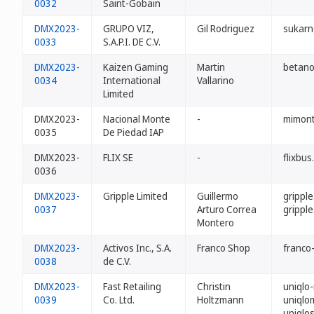
0032
Saint-Gobain
DMX2023-
GRUPO VIZ,
Gil Rodriguez
sukarn
0033
S.A.P.I. DE C.V.
DMX2023-
Kaizen Gaming
Martin
betano
0034
International
Vallarino
Limited
DMX2023-
Nacional Monte
-
mimon
0035
De Piedad IAP
DMX2023-
FLIX SE
-
flixbu
0036
DMX2023-
Gripple Limited
Guillermo
grippl
0037
Arturo Correa
grippl
Montero
DMX2023-
Activos Inc., S.A.
Franco Shop
franco
0038
de C.V.
DMX2023-
Fast Retailing
Christin
uniqlo
0039
Co. Ltd.
Holtzmann
uniqlo
uniqlo