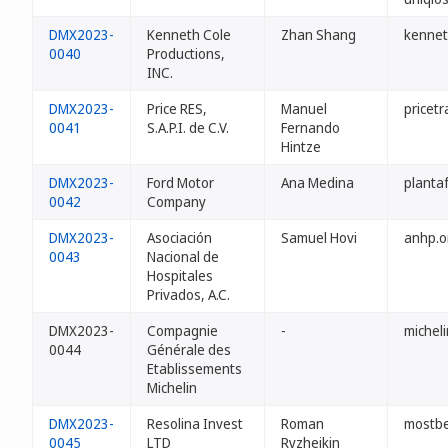
DMX2023-
Kenneth Cole
Zhan Shang
kennet
0040
Productions,
INC.
DMX2023-
Price RES,
Manuel
pricet
0041
S.A.P.I. de C.V.
Fernando
Hintze
DMX2023-
Ford Motor
Ana Medina
planta
0042
Company
DMX2023-
Asociación
Samuel Hovi
anhp.o
0043
Nacional de
Hospitales
Privados, A.C.
DMX2023-
Compagnie
-
michel
0044
Générale des
Etablissements
Michelin
DMX2023-
Resolina Invest
Roman
mostbe
0045
LTD
Ryzheikin