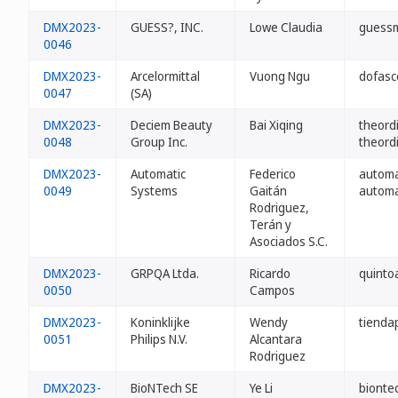
DMX2023-
GUESS?, INC.
Lowe Claudia
guessm
0046
DMX2023-
Arcelormittal
Vuong Ngu
dofasc
0047
(SA)
DMX2023-
Deciem Beauty
Bai Xiqing
theord
0048
Group Inc.
theord
DMX2023-
Automatic
Federico
automa
0049
Systems
Gaitán
automa
Rodriguez,
Terán y
Asociados S.C.
DMX2023-
GRPQA Ltda.
Ricardo
quinto
0050
Campos
DMX2023-
Koninklijke
Wendy
tienda
0051
Philips N.V.
Alcantara
Rodriguez
DMX2023-
BioNTech SE
Ye Li
bionte