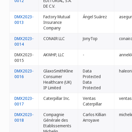
0012
EDITORIAL, S.A.
DE C.V.
DMX2023-
Factory Mutual
Ángel Suárez
asegur
0013
Insurance
Company
DMX2023-
CONAIR LLC
JonyTop
conair
0014
DMX2023-
AKWHP, LLC
-
annekl
0015
DMX2023-
GlaxoSmithKline
Data
haleon
0016
Consumer
Protected
Healthcare (UK)
Data
IP Limited
Protected
DMX2023-
Caterpillar Inc.
Ventas
ventas
0017
Caterpillar
DMX2023-
Compagnie
Carlos Killian
michel
0018
Générale des
Arroyave
Etablissements
Michelin