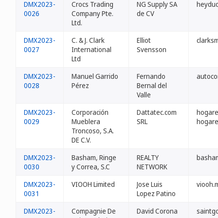
DMX2023-
Crocs Trading
NG Supply SA
heydu
0026
Company Pte.
de CV
Ltd.
DMX2023-
C. & J. Clark
Elliot
clarks
0027
International
Svensson
Ltd
DMX2023-
Manuel Garrido
Fernando
autoc
0028
Pérez
Bernal del
Valle
DMX2023-
Corporación
Dattatec.com
hogare
0029
Mueblera
SRL
hogare
Troncoso, S.A.
DE C.V.
DMX2023-
Basham, Ringe
REALTY
basha
0030
y Correa, S.C
NETWORK
DMX2023-
VIOOH Limited
Jose Luis
viooh.
0031
Lopez Patino
DMX2023-
Compagnie De
David Corona
saintg