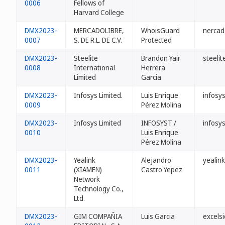
0006
Fellows of
Harvard College
DMX2023-
MERCADOLIBRE,
WhoisGuard
nercad
0007
S. DE R.L. DE C.V.
Protected
DMX2023-
Steelite
Brandon Yair
steeli
0008
International
Herrera
Limited
Garcia
DMX2023-
Infosys Limited.
Luis Enrique
infosy
0009
Pérez Molina
DMX2023-
Infosys Limited
INFOSYST /
infosy
0010
Luis Enrique
Pérez Molina
DMX2023-
Yealink
Alejandro
yealin
0011
(XIAMEN)
Castro Yepez
Network
Technology Co.,
Ltd.
DMX2023-
GIM COMPAÑIA
Luis Garcia
excels