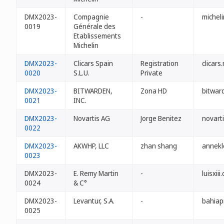
DMX2023-
Compagnie
-
michel
0019
Générale des
Etablissements
Michelin
DMX2023-
Clicars Spain
Registration
clicars
0020
S.L.U.
Private
DMX2023-
BITWARDEN,
Zona HD
bitwar
0021
INC.
DMX2023-
Novartis AG
Jorge Benitez
novart
0022
DMX2023-
AKWHP, LLC
zhan shang
annekl
0023
DMX2023-
E. Remy Martin
-
luisxii
0024
& C°
DMX2023-
Levantur, S.A.
-
bahiap
0025