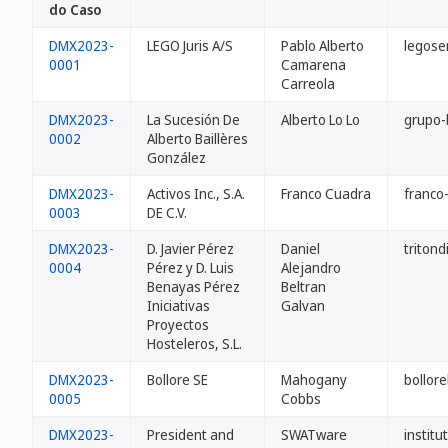
do Caso
DMX2023-
LEGO Juris A/S
Pablo Alberto
legose
0001
Camarena
Carreola
DMX2023-
La Sucesión De
Alberto Lo Lo
grupo-
0002
Alberto Baillères
González
DMX2023-
Activos Inc., S.A.
Franco Cuadra
franco
0003
DE C.V.
DMX2023-
D. Javier Pérez
Daniel
triton
0004
Pérez y D. Luis
Alejandro
Benayas Pérez
Beltran
Iniciativas
Galvan
Proyectos
Hosteleros, S.L.
DMX2023-
Bollore SE
Mahogany
bollore
0005
Cobbs
DMX2023-
President and
SWATware
instit