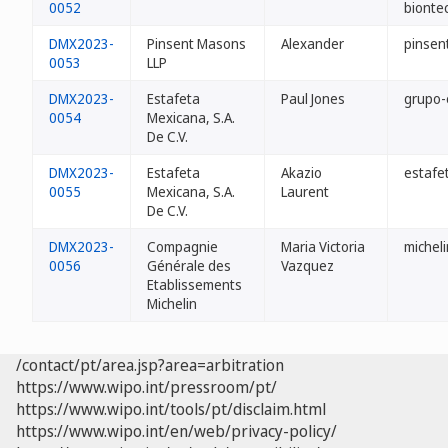
0052
bionte
DMX2023-
Pinsent Masons
Alexander
pinsen
0053
LLP
DMX2023-
Estafeta
Paul Jones
grupo-
0054
Mexicana, S.A.
De C.V.
DMX2023-
Estafeta
Akazio
estafe
0055
Mexicana, S.A.
Laurent
De C.V.
DMX2023-
Compagnie
Maria Victoria
michel
0056
Générale des
Vazquez
Etablissements
Michelin
/contact/pt/area.jsp?area=arbitration
https://www.wipo.int/pressroom/pt/
https://www.wipo.int/tools/pt/disclaim.html
https://www.wipo.int/en/web/privacy-policy/