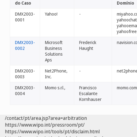
do Caso
Domínio
DMX2003-
Yahoo!
-
miyahoo.c
0001
yahoochat
yahooemai
yahoofree
DMX2003-
Microsoft
Frederick
navision.
0002
Business
Haught
Solutions
Aps
DMX2003-
Net2Phone,
-
net2phon
0003
Inc.
DMX2003-
Momo s.r.l.,
Francisco
momo.com
0004
Escalante
Kornhauser
/contact/pt/area.jsp?area=arbitration
https://www.wipo.int/pressroom/pt/
https://www.wipo.int/tools/pt/disclaim.html