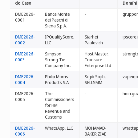
do Caso
Domíni
DME2026-
Banca Monte
-
gruppo
0001
dei Paschi di
Siena S.p.A.
DME2026-
IPQualityScore,
Siarhei
ipscore
0002
LLC
Paulovich
DME2026-
Simpson
Host Master,
strongt
0003
Strong-Tie
Transure
Company Inc.
Enterprise Ltd
DME2026-
Philip Morris
Sojib Sojib,
vapeiq
0004
Products S.A.
SELLSMM
DME2026-
The
-
hmrcgo
0005
Commissioners
for HM
Revenue and
Customs
DME2026-
WhatsApp, LLC
MOHAMAD-
whatta
0006
BAKER ZIAB