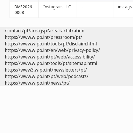
DME2026-
Instagram, LLC
-
instagr
0008
/contact/pt/area.jsp?area=arbitration
https://www.wipo.int/pressroom/pt/
https://www.wipo.int/tools/pt/disclaim.html
https://www.wipo.int/en/web/privacy-policy/
https://www.wipo.int/pt/web/accessibility/
https://www.wipo.int/tools/pt/sitemap.html
https://www3.wipo.int/newsletters/pt/
https://www.wipo.int/pt/web/podcasts/
https://www.wipo.int/news/pt/