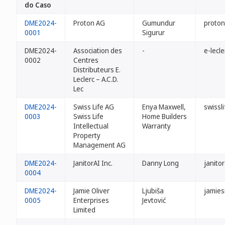
do Caso
DME2024-
Proton AG
Gumundur
proto
0001
Sigurur
DME2024-
Association des
-
e-lecl
0002
Centres
Distributeurs E.
Leclerc – A.C.D.
Lec
DME2024-
Swiss Life AG
Enya Maxwell,
swissl
0003
Swiss Life
Home Builders
Intellectual
Warranty
Property
Management AG
DME2024-
JanitorAI Inc.
Danny Long
janito
0004
DME2024-
Jamie Oliver
Ljubiša
jamies
0005
Enterprises
Jevtović
Limited