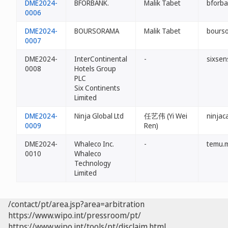
DME2024-
BFORBANK.
Malik Tabet
bforb
0006
DME2024-
BOURSORAMA
Malik Tabet
bours
0007
DME2024-
InterContinental
-
sixsen
0008
Hotels Group
PLC
Six Continents
Limited
DME2024-
Ninja Global Ltd
任艺伟 (Yi Wei
ninjac
0009
Ren)
DME2024-
Whaleco Inc.
-
temu.
0010
Whaleco
Technology
Limited
/contact/pt/area.jsp?area=arbitration
https://www.wipo.int/pressroom/pt/
https://www.wipo.int/tools/pt/disclaim.html