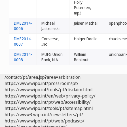
Holly
Petersen,
mp3
DME2014-
Michael
Jaisen Mathai
openphot
0006
Jastremski
DME2014-
Converse,
Holger Doelle
chucks.me
0007
Inc.
DME2014-
MUFG Union
William
unionban
0008
Bank, N.A.
Bookout
/contact/pt/area.jsp?area=arbitration
https://www.wipo.int/pressroom/pt/
https://www.wipo.int/tools/pt/disclaim.html
https://www.wipo.int/en/web/privacy-policy/
https://www.wipo.int/pt/web/accessibility/
https://www.wipo.int/tools/pt/sitemap.html
https://www3.wipo.int/newsletters/pt/
https://www.wipo.int/pt/web/podcasts/