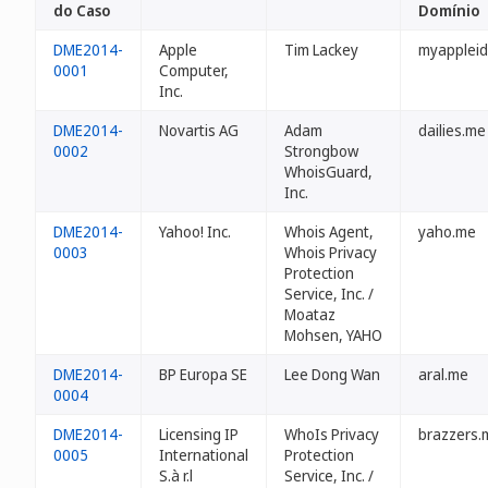
do Caso
Domínio
DME2014-
Apple
Tim Lackey
myapplei
0001
Computer,
Inc.
DME2014-
Novartis AG
Adam
dailies.me
0002
Strongbow
WhoisGuard,
Inc.
DME2014-
Yahoo! Inc.
Whois Agent,
yaho.me
0003
Whois Privacy
Protection
Service, Inc. /
Moataz
Mohsen, YAHO
DME2014-
BP Europa SE
Lee Dong Wan
aral.me
0004
DME2014-
Licensing IP
WhoIs Privacy
brazzers.
0005
International
Protection
S.à r.l
Service, Inc. /