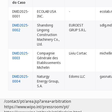
do Caso
DMD2025-
ECOLAB USA
-
ecolab.
0001
INC.
DMD2025-
Shandong
EUROEST
sdlg.md
0002
Lingong
GRUP S.R.L.
Construction
Machinery Co.,
Ltd.
DMD2025-
Compagnie
Liviu Cortac
michell
0003
Générale des
Etablissements
Michelin
DMD2025-
Naturgy
Edoms LLC
gasnat
0004
Energy Group,
S.A.
/contact/pt/area.jsp?area=arbitration
https://www.wipo.int/pressroom/pt/