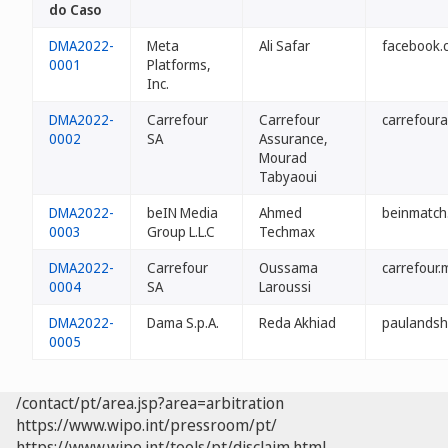
do Caso
DMA2022-
Meta
Ali Safar
facebook.
0001
Platforms,
Inc.
DMA2022-
Carrefour
Carrefour
carrefour
0002
SA
Assurance,
Mourad
Tabyaoui
DMA2022-
beIN Media
Ahmed
beinmatch
0003
Group L.L.C
Techmax
DMA2022-
Carrefour
Oussama
carrefour.
0004
SA
Laroussi
DMA2022-
Dama S.p.A.
Reda Akhiad
paulandsh
0005
/contact/pt/area.jsp?area=arbitration
https://www.wipo.int/pressroom/pt/
https://www.wipo.int/tools/pt/disclaim.html