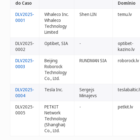
do Caso
Domínio
DLV2025-
Whaleco Inc.
Shen LIN
temu.lv
0001
Whaleco
Technology
Limited
DLV2025-
Optibet, SIA
-
optibet-
0002
kazino.lv
DLV2025-
Beijing
RUNDMAN SIA
roborock.lv
0003
Roborock
Technology
Co., Ltd.
DLV2025-
Tesla Inc.
Sergejs
teslabaltic.
0004
Minajevs
DLV2025-
PETKIT
-
petkit.lv
0005
Network
Technology
(Shanghai)
Co., Ltd.