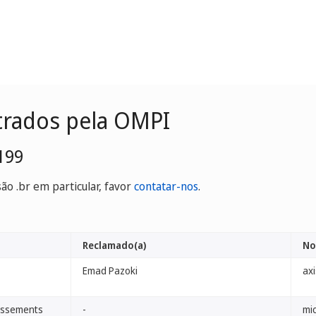
trados pela OMPI
199
o .br em particular, favor
contatar-nos
.
Reclamado(a)
No
Emad Pazoki
axi
issements
-
mic