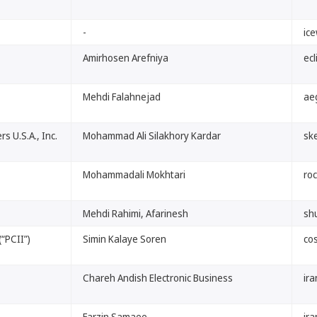
-
ice
Amirhosen Arefniya
ecl
Mehdi Falahnejad
ae
s U.S.A., Inc.
Mohammad Ali Silakhory Kardar
ske
Mohammadali Mokhtari
roc
Mehdi Rahimi, Afarinesh
shu
(“PCII”)
Simin Kalaye Soren
cos
Chareh Andish Electronic Business
ira
Farzin Samaee
ira