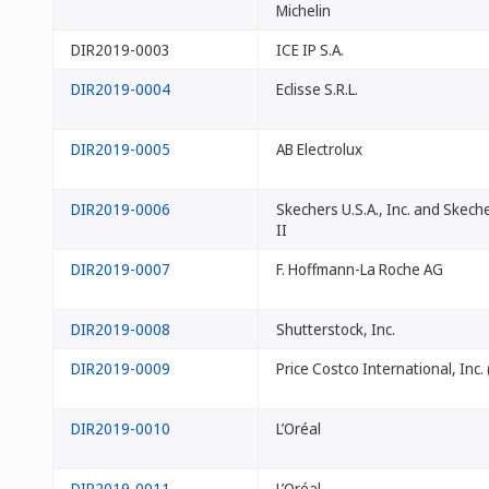
Michelin
DIR2019-0003
ICE IP S.A.
DIR2019-0004
Eclisse S.R.L.
DIR2019-0005
AB Electrolux
DIR2019-0006
Skechers U.S.A., Inc. and Skecher
II
DIR2019-0007
F. Hoffmann-La Roche AG
DIR2019-0008
Shutterstock, Inc.
DIR2019-0009
Price Costco International, Inc. 
DIR2019-0010
L’Oréal
DIR2019-0011
L’Oréal