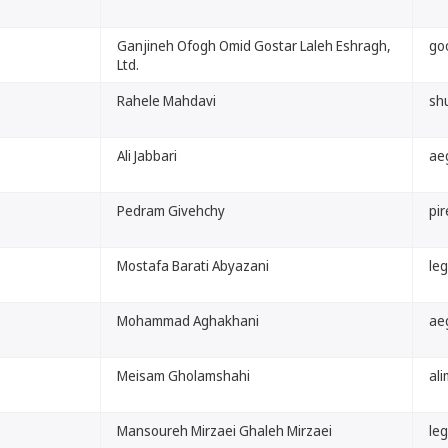
Ganjineh Ofogh Omid Gostar Laleh Eshragh,
goo
Ltd.
Rahele Mahdavi
shu
Ali Jabbari
aeg
Pedram Givehchy
pire
Mostafa Barati Abyazani
leg
Mohammad Aghakhani
aeg
Meisam Gholamshahi
ali
Mansoureh Mirzaei Ghaleh Mirzaei
le