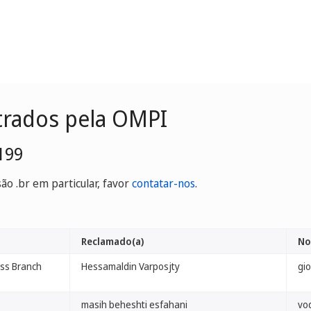
trados pela OMPI
199
o .br em particular, favor
contatar-nos
.
Reclamado(a)
No
iss Branch
Hessamaldin Varposjty
gio
masih beheshti esfahani
vo