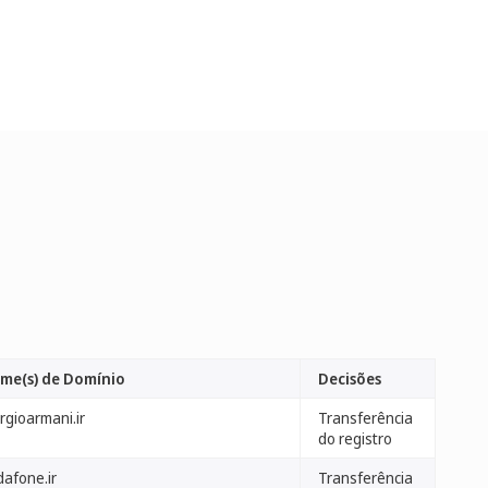
me(s) de Domínio
Decisões
rgioarmani.ir
Transferência
do registro
dafone.ir
Transferência