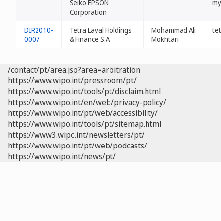
Seiko EPSON
my
Corporation
DIR2010-
Tetra Laval Holdings
Mohammad Ali
tet
0007
& Finance S.A.
Mokhtari
/contact/pt/area.jsp?area=arbitration
https://www.wipo.int/pressroom/pt/
https://www.wipo.int/tools/pt/disclaim.html
https://www.wipo.int/en/web/privacy-policy/
https://www.wipo.int/pt/web/accessibility/
https://www.wipo.int/tools/pt/sitemap.html
https://www3.wipo.int/newsletters/pt/
https://www.wipo.int/pt/web/podcasts/
https://www.wipo.int/news/pt/