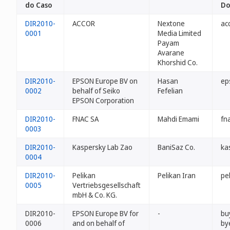
do Caso
Do
DIR2010-
ACCOR
Nextone
acc
0001
Media Limited
Payam
Avarane
Khorshid Co.
DIR2010-
EPSON Europe BV on
Hasan
ep
0002
behalf of Seiko
Fefelian
EPSON Corporation
DIR2010-
FNAC SA
Mahdi Emami
fna
0003
DIR2010-
Kaspersky Lab Zao
BaniSaz Co.
ka
0004
DIR2010-
Pelikan
Pelikan Iran
pel
0005
Vertriebsgesellschaft
mbH & Co. KG.
DIR2010-
EPSON Europe BV for
-
bu
0006
and on behalf of
by