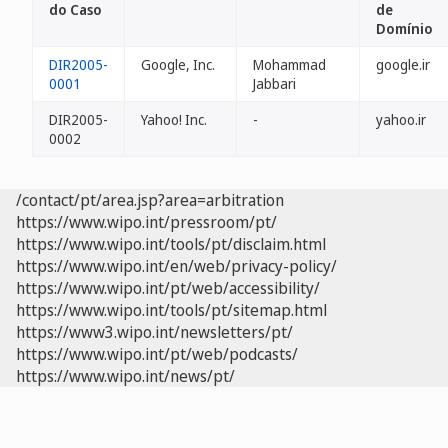
do Caso
de
Domínio
DIR2005-
Google, Inc.
Mohammad
google.ir
0001
Jabbari
DIR2005-
Yahoo! Inc.
-
yahoo.ir
0002
/contact/pt/area.jsp?area=arbitration
https://www.wipo.int/pressroom/pt/
https://www.wipo.int/tools/pt/disclaim.html
https://www.wipo.int/en/web/privacy-policy/
https://www.wipo.int/pt/web/accessibility/
https://www.wipo.int/tools/pt/sitemap.html
https://www3.wipo.int/newsletters/pt/
https://www.wipo.int/pt/web/podcasts/
https://www.wipo.int/news/pt/