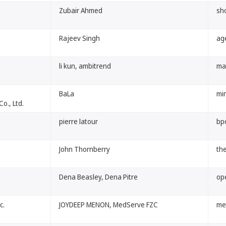
Zubair Ahmed
sh
Rajeev Singh
ag
li kun, ambitrend
mar
BaLa
min
o., Ltd.
pierre latour
bpc
John Thornberry
the
Dena Beasley, Dena Pitre
op
c.
JOYDEEP MENON, MedServe FZC
me