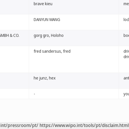
brave kieu
me
DANYUN WANG
loc
GMBH & CO.
gorg gro, Holoho
bo
fred sandersus, fred
dr
dr
he junz, hex
ant
-
yo
.int/pressroom/pt/
https://www.wipo.int/tools/pt/disclaim.html