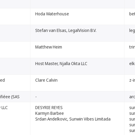
Hoda Waterhouse
be
Stefan van Elsas, LegalVision B.V.
leg
Matthew Heim
tri
Host Master, Njalla Okta LLC
elk
ted
Clare Calvin
z-
ifiéee (SAS
-
arc
 LLC
DESYRIE REYES
su
Karmyn Barbee
su
Srdan Andelkovic, Sunwin Vibes Limitada
su
su
su