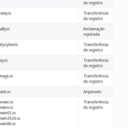
do registro
tway.io
Transferência
do registro
ally.io
Reclamação
rejeitada
nitycyber.io
Transferência
do registro
oy.io
Transferência
do registro
image.io
Transferência
do registro
ads.io
Arquivado
nnwin.io
Transferência
nwinx.io
do registro
nwin03.io
nwin2026.io
nwin86.io