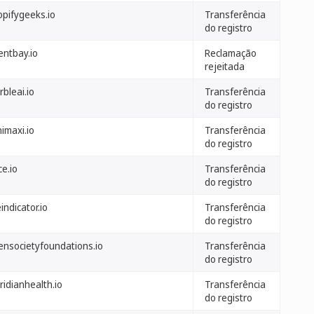
opifygeeks.io
Transferência
do registro
entbay.io
Reclamação
rejeitada
bleai.io
Transferência
do registro
imaxi.io
Transferência
do registro
e.io
Transferência
do registro
indicator.io
Transferência
do registro
ensocietyfoundations.io
Transferência
do registro
ridianhealth.io
Transferência
do registro