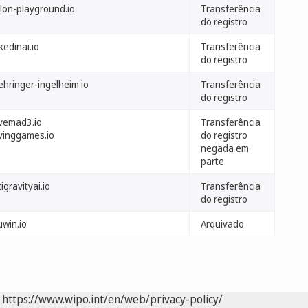
lon-playground.io
Transferência
do registro
kedinai.io
Transferência
do registro
ehringer-ingelheim.io
Transferência
do registro
ivemad3.io
Transferência
ivinggames.io
do registro
negada em
parte
igravityai.io
Transferência
do registro
uwin.io
Arquivado
https://www.wipo.int/en/web/privacy-policy/