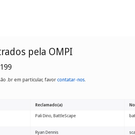
trados pela OMPI
0199
o .br em particular, favor
contatar-nos
.
Reclamado(a)
No
Pali Dino, BattleScape
bat
Ryan Dennis
sc