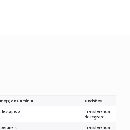
me(s) de Domínio
Decisões
tlescape.io
Transferência
do registro
aperune.io
Transferência