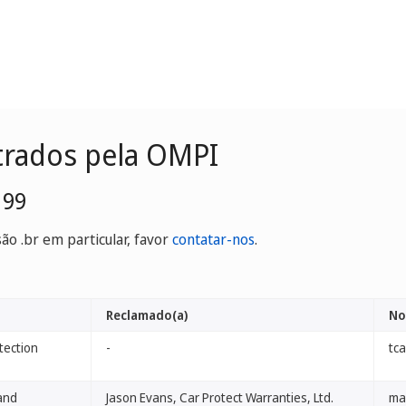
trados pela OMPI
199
o .br em particular, favor
contatar-nos
.
Reclamado(a)
No
tection
-
tca
and
Jason Evans, Car Protect Warranties, Ltd.
ma