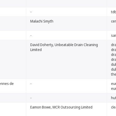
-
td
Malachi Smyth
ce
-
sa
David Doherty, Unbeatable Drain Cleaning
dra
Limited
dra
dra
dra
dub
dub
the
ennes de
-
eu
eu
-
hu
Eamon Bowe, MCR Outsourcing Limited
cl