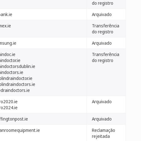
do registro
bank.ie
Arquivado
mex.ie
Transferência
do registro
msung.ie
Arquivado
indoc.ie
Transferência
indoctor.ie
do registro
indoctorsdublin.ie
indoctors.ie
lindraindoctor.ie
lindraindoctors.ie
draindoctors.ie
ro2020.ie
Arquivado
ro2024.ie
ffingtonpost.ie
Arquivado
eanroomequipment.ie
Reclamação
rejeitada