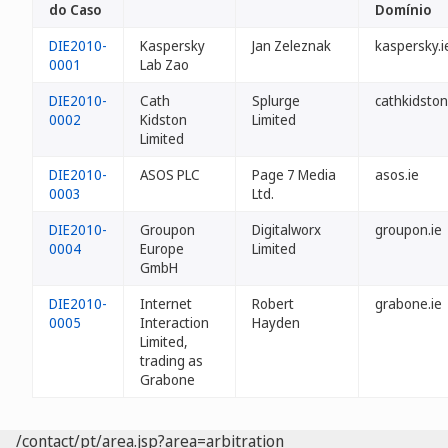
do Caso
Domínio
DIE2010-
Kaspersky
Jan Zeleznak
kaspersky.i
0001
Lab Zao
DIE2010-
Cath
Splurge
cathkidston
0002
Kidston
Limited
Limited
DIE2010-
ASOS PLC
Page 7 Media
asos.ie
0003
Ltd.
DIE2010-
Groupon
Digitalworx
groupon.ie
0004
Europe
Limited
GmbH
DIE2010-
Internet
Robert
grabone.ie
0005
Interaction
Hayden
Limited,
trading as
Grabone
/contact/pt/area.jsp?area=arbitration