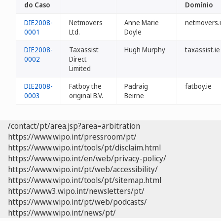
do Caso
Domínio
DIE2008-
Netmovers
Anne Marie
netmovers.
0001
Ltd.
Doyle
DIE2008-
Taxassist
Hugh Murphy
taxassist.ie
0002
Direct
Limited
DIE2008-
Fatboy the
Padraig
fatboy.ie
0003
original B.V.
Beirne
/contact/pt/area.jsp?area=arbitration
https://www.wipo.int/pressroom/pt/
https://www.wipo.int/tools/pt/disclaim.html
https://www.wipo.int/en/web/privacy-policy/
https://www.wipo.int/pt/web/accessibility/
https://www.wipo.int/tools/pt/sitemap.html
https://www3.wipo.int/newsletters/pt/
https://www.wipo.int/pt/web/podcasts/
https://www.wipo.int/news/pt/