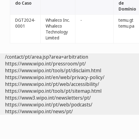
do Caso
de
Domínio
DGT2024-
Whaleco Inc.
-
temu.gt
0001
Whaleco
temu.pa
Technology
Limited
/contact/pt/area.jsp?area=arbitration
https://www.wipo.int/pressroom/pt/
https://www.wipo.int/tools/pt/disclaim.html
https://www.wipo.int/en/web/privacy-policy/
https://www.wipo.int/pt/web/accessibility/
https://www.wipo.int/tools/pt/sitemap.html
https://www3.wipo.int/newsletters/pt/
https://www.wipo.int/pt/web/podcasts/
https://www.wipo.int/news/pt/