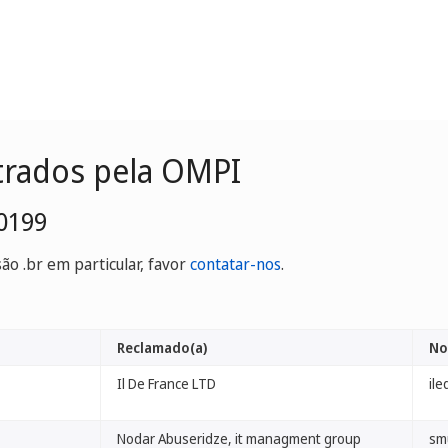
trados pela OMPI
0199
o .br em particular, favor
contatar-nos
.
Reclamado(a)
No
Il De France LTD
il
Nodar Abuseridze, it managment group
sm