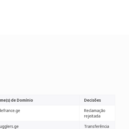
me(s) de Domínio
Decisões
edefrance.ge
Reclamação
rejeitada
ugglers.ge
Transferência