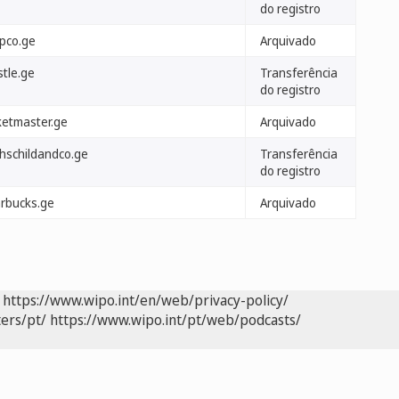
do registro
ipco.ge
Arquivado
stle.ge
Transferência
do registro
ketmaster.ge
Arquivado
thschildandco.ge
Transferência
do registro
arbucks.ge
Arquivado
https://www.wipo.int/en/web/privacy-policy/
ers/pt/
https://www.wipo.int/pt/web/podcasts/