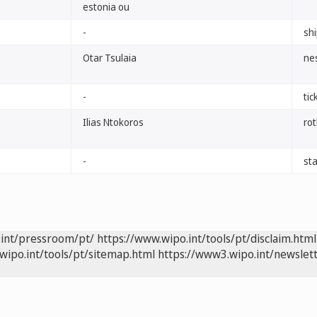
estonia ou
-
sh
Otar Tsulaia
ne
-
tic
Ilias Ntokoros
ro
-
st
.int/pressroom/pt/
https://www.wipo.int/tools/pt/disclaim.html
wipo.int/tools/pt/sitemap.html
https://www3.wipo.int/newslett