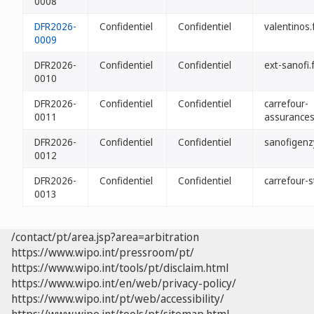
0008
DFR2026-
Confidentiel
Confidentiel
valentinos.
0009
DFR2026-
Confidentiel
Confidentiel
ext-sanofi.
0010
DFR2026-
Confidentiel
Confidentiel
carrefour-
0011
assurances
DFR2026-
Confidentiel
Confidentiel
sanofigenz
0012
DFR2026-
Confidentiel
Confidentiel
carrefour-s
0013
/contact/pt/area.jsp?area=arbitration
https://www.wipo.int/pressroom/pt/
https://www.wipo.int/tools/pt/disclaim.html
https://www.wipo.int/en/web/privacy-policy/
https://www.wipo.int/pt/web/accessibility/