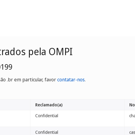
trados pela OMPI
0199
o .br em particular, favor
contatar-nos
.
Reclamado(a)
No
Confidential
cha
Confidential
ca