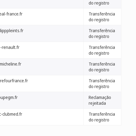
do registro
eal-france.fr
Transferência
do registro
lipppleints.fr
Transferência
do registro
-renault.fr
Transferência
do registro
micheline.fr
Transferência
do registro
refourfrance.fr
Transferência
do registro
oupegm.fr
Reclamação
rejeitada
c-clubmed.fr
Transferência
do registro