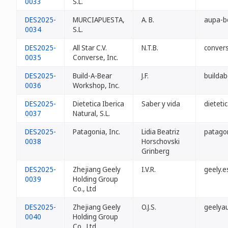
0033
S.L.
DES2025-
MURCIAPUESTA,
A. B.
aupa-b
0034
S.L.
DES2025-
All Star C.V.
N.T.B.
conver
0035
Converse, Inc.
DES2025-
Build-A-Bear
J.F.
buildab
0036
Workshop, Inc.
DES2025-
Dietetica Iberica
Saber y vida
dieteti
0037
Natural, S.L.
DES2025-
Patagonia, Inc.
Lidia Beatriz
patagon
0038
Horschovski
Grinberg
DES2025-
Zhejiang Geely
I.V.R.
geely.e
0039
Holding Group
Co., Ltd
DES2025-
Zhejiang Geely
O.J.S.
geelya
0040
Holding Group
Co., Ltd