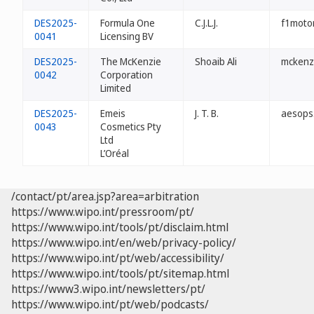
DES2025-
Formula One
C.J.L.J.
f1moto
0041
Licensing BV
DES2025-
The McKenzie
Shoaib Ali
mckenz
0042
Corporation
Limited
DES2025-
Emeis
J. T. B.
aesops
0043
Cosmetics Pty
Ltd
L’Oréal
/contact/pt/area.jsp?area=arbitration
https://www.wipo.int/pressroom/pt/
https://www.wipo.int/tools/pt/disclaim.html
https://www.wipo.int/en/web/privacy-policy/
https://www.wipo.int/pt/web/accessibility/
https://www.wipo.int/tools/pt/sitemap.html
https://www3.wipo.int/newsletters/pt/
https://www.wipo.int/pt/web/podcasts/