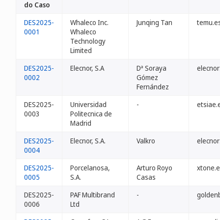
do Caso
DES2025-
Whaleco Inc.
Junqing Tan
temu.e
0001
Whaleco
Technology
Limited
DES2025-
Elecnor, S.A
Dª Soraya
elecnor
0002
Gómez
Fernández
DES2025-
Universidad
-
etsiae.
0003
Politecnica de
Madrid
DES2025-
Elecnor, S.A.
Valkro
elecnor
0004
DES2025-
Porcelanosa,
Arturo Royo
xtone.
0005
S.A.
Casas
DES2025-
PAF Multibrand
-
goldenb
0006
Ltd