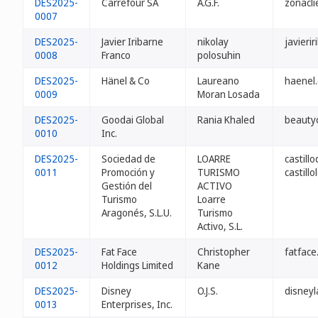
DES2025-
Carrefour SA
A.G.F.
zonacli
0007
DES2025-
Javier Iribarne
nikolay
javieri
0008
Franco
polosuhin
DES2025-
Hänel & Co
Laureano
haenel
0009
Moran Losada
DES2025-
Goodai Global
Rania Khaled
beauty
0010
Inc.
DES2025-
Sociedad de
LOARRE
castill
0011
Promoción y
TURISMO
castillo
Gestión del
ACTIVO
Turismo
Loarre
Aragonés, S.L.U.
Turismo
Activo, S.L.
DES2025-
Fat Face
Christopher
fatface
0012
Holdings Limited
Kane
DES2025-
Disney
O.J.S.
disneyl
0013
Enterprises, Inc.