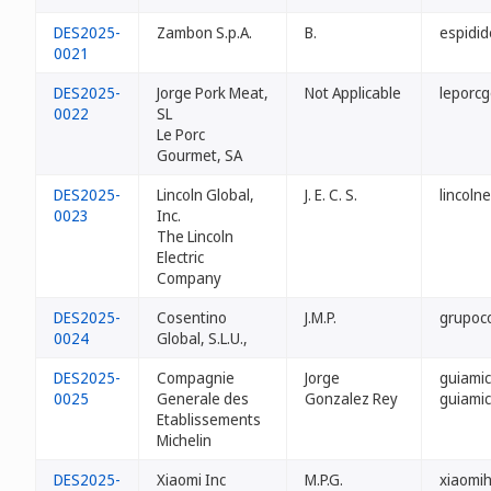
DES2025-
Zambon S.p.A.
B.
espidid
0021
DES2025-
Jorge Pork Meat,
Not Applicable
leporc
0022
SL
Le Porc
Gourmet, SA
DES2025-
Lincoln Global,
J. E. C. S.
lincoln
0023
Inc.
The Lincoln
Electric
Company
DES2025-
Cosentino
J.M.P.
grupoc
0024
Global, S.L.U.,
DES2025-
Compagnie
Jorge
guiamic
0025
Generale des
Gonzalez Rey
guiamic
Etablissements
Michelin
DES2025-
Xiaomi Inc
M.P.G.
xiaomi