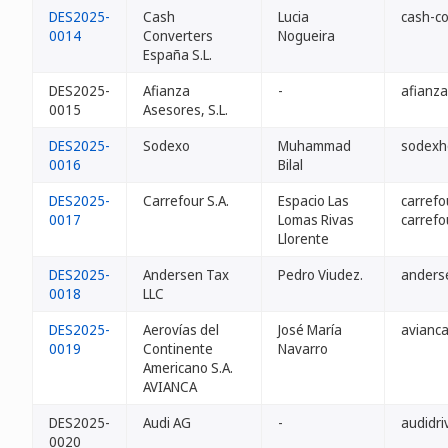
DES2025-
Cash
Lucia
cash-co
0014
Converters
Nogueira
España S.L.
DES2025-
Afianza
-
afianza
0015
Asesores, S.L.
DES2025-
Sodexo
Muhammad
sodexh
0016
Bilal
DES2025-
Carrefour S.A.
Espacio Las
carrefo
0017
Lomas Rivas
carrefo
Llorente
DES2025-
Andersen Tax
Pedro Viudez.
anders
0018
LLC
DES2025-
Aerovías del
José María
avianc
0019
Continente
Navarro
Americano S.A.
AVIANCA
DES2025-
Audi AG
-
audidri
0020