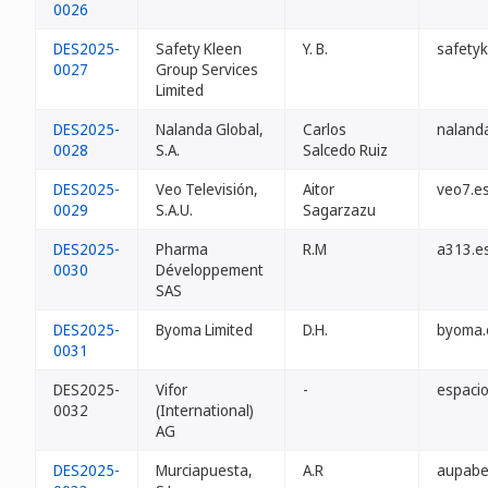
0026
DES2025-
Safety Kleen
Y. B.
safetyk
0027
Group Services
Limited
DES2025-
Nalanda Global,
Carlos
nalanda
0028
S.A.
Salcedo Ruiz
DES2025-
Veo Televisión,
Aitor
veo7.e
0029
S.A.U.
Sagarzazu
DES2025-
Pharma
R.M
a313.e
0030
Développement
SAS
DES2025-
Byoma Limited
D.H.
byoma.
0031
DES2025-
Vifor
-
espaci
0032
(International)
AG
DES2025-
Murciapuesta,
A.R
aupabe