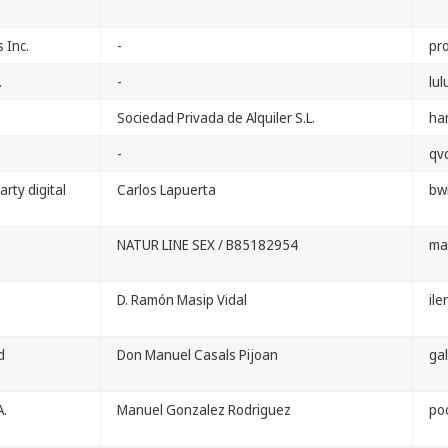
 Inc.
-
pro
.
-
lu
Sociedad Privada de Alquiler S.L.
ha
-
qv
rty digital
Carlos Lapuerta
bw
NATUR LINE SEX / B85182954
ma
D. Ramón Masip Vidal
ile
d
Don Manuel Casals Pijoan
ga
A.
Manuel Gonzalez Rodriguez
poc