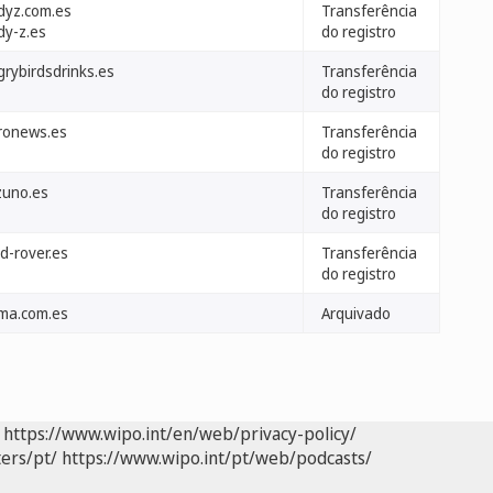
dyz.com.es
Transferência
dy-z.es
do registro
grybirdsdrinks.es
Transferência
do registro
ronews.es
Transferência
do registro
zuno.es
Transferência
do registro
d-rover.es
Transferência
do registro
ma.com.es
Arquivado
https://www.wipo.int/en/web/privacy-policy/
ers/pt/
https://www.wipo.int/pt/web/podcasts/