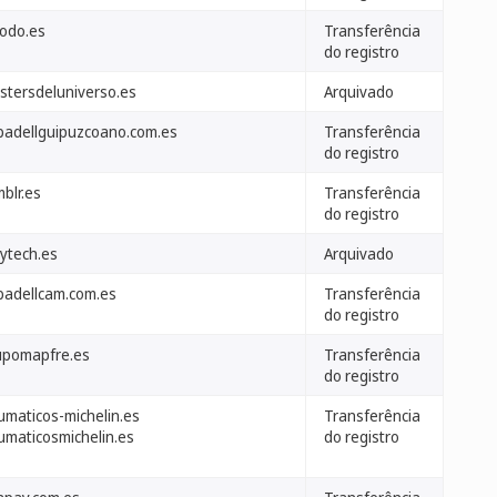
rodo.es
Transferência
do registro
stersdeluniverso.es
Arquivado
badellguipuzcoano.com.es
Transferência
do registro
blr.es
Transferência
do registro
aytech.es
Arquivado
badellcam.com.es
Transferência
do registro
upomapfre.es
Transferência
do registro
umaticos-michelin.es
Transferência
umaticosmichelin.es
do registro