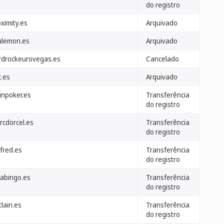
do registro
ximity.es
Arquivado
lulemon.es
Arquivado
rdrockeurovegas.es
Cancelado
c.es
Arquivado
inpoker.es
Transferência
do registro
rcdorcel.es
Transferência
do registro
rfred.es
Transferência
do registro
labingo.es
Transferência
do registro
lain.es
Transferência
do registro