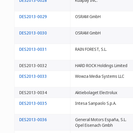
DES2013-0028
Kuapay INC.
DES2013-0029
OSRAM GmbH
DES2013-0030
OSRAM GmbH
DES2013-0031
RAIN FOREST, S.L.
DES2013-0032
HARD ROCK Holdings Limited
DES2013-0033
Wowza Media Systems LLC
DES2013-0034
Aktiebolaget Electrolux
DES2013-0035
Intesa Sanpaolo S.p.A.
DES2013-0036
General Motors España, S.L.
Opel Eisenach Gmbh