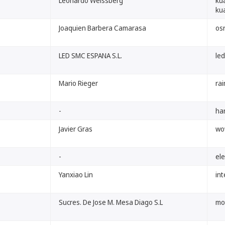
Leonardo Weissberg
ku
ku
Joaquien Barbera Camarasa
os
LED SMC ESPANA S.L.
le
Mario Rieger
rai
-
har
Javier Gras
wo
-
ele
Yanxiao Lin
in
Sucres. De Jose M. Mesa Diago S.L
mo