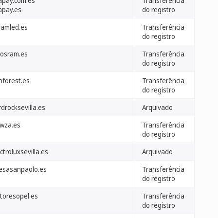
apay.com.es
Transferência
apay.es
do registro
ramled.es
Transferência
do registro
dosram.es
Transferência
do registro
nforest.es
Transferência
do registro
drocksevilla.es
Arquivado
wza.es
Transferência
do registro
ctroluxsevilla.es
Arquivado
tesasanpaolo.es
Transferência
do registro
toresopel.es
Transferência
do registro