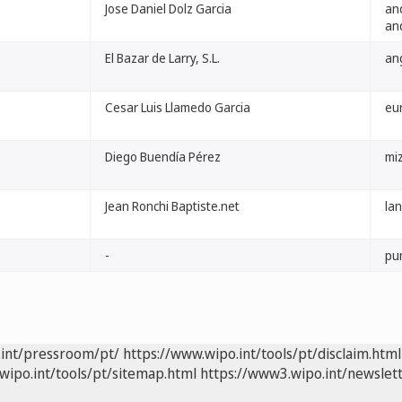
Jose Daniel Dolz Garcia
an
an
El Bazar de Larry, S.L.
an
Cesar Luis Llamedo Garcia
eu
Diego Buendía Pérez
mi
Jean Ronchi Baptiste.net
lan
-
pu
.int/pressroom/pt/
https://www.wipo.int/tools/pt/disclaim.html
wipo.int/tools/pt/sitemap.html
https://www3.wipo.int/newslett