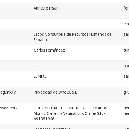
Annette Pisani
fe
-
ma
Lazos Consultoria de Recursos Humanos de
sa
Espana
Carlos Fernández
tum
-
pl
LI MIKE
sa
Seguros y
Privacidad de WhoIs, S.L.
gr
issements
TODONEUMATICO ONLINE S L / Jose Antonio
ne
Munoz Gallardo Neumaticos Online S.L. -
ne
b91881946