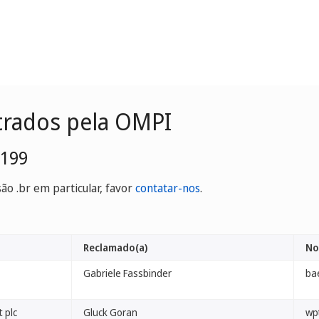
trados pela OMPI
0199
o .br em particular, favor
contatar-nos
.
Reclamado(a)
No
Gabriele Fassbinder
ba
 plc
Gluck Goran
wp