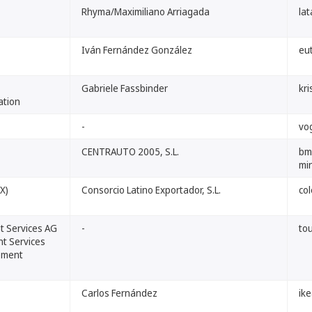
Rhyma/Maximiliano Arriagada
la
Iván Fernández González
eu
Gabriele Fassbinder
kr
ation
-
vo
CENTRAUTO 2005, S.L.
bm
mi
X)
Consorcio Latino Exportador, S.L.
co
 Services AG
-
tou
t Services
ement
Carlos Fernández
ik