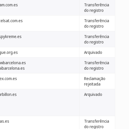
tam.com.es
Transferência
do registro
telsat.com.es
Transferência
do registro
ispykreme.es
Transferência
do registro
gue.org.es
Arquivado
wbarcelona.es
Transferência
nibarcelona.es
do registro
lex.com.es
Reclamação
rejeitada
rbillon.es
Arquivado
eas.es
Transferência
do registro