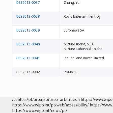
DES2013-0037
Zhang, Yu
DES2013-0038
Rovio Entertainment Oy
DES2013-0039
Euronews SA
DES2013-0040
Mizuno Iberia, S.L.U.
Mizuno Kabushiki Kaisha
DES2013-0041
Jaguar Land Rover Limited
DES2013-0042
PUMA SE
/contact/pt/area.jsp?area=arbitration
https://www.wipo
https://www.wipo.int/pt/web/accessibility/
https://www.
https://www.wipo.int/news/pt/