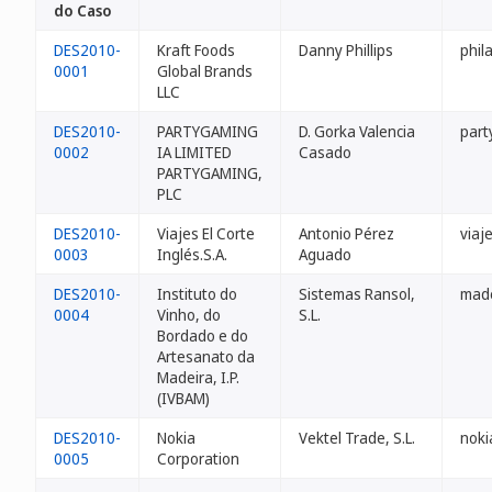
do Caso
DES2010-
Kraft Foods
Danny Phillips
phil
0001
Global Brands
LLC
DES2010-
PARTYGAMING
D. Gorka Valencia
part
0002
IA LIMITED
Casado
PARTYGAMING,
PLC
DES2010-
Viajes El Corte
Antonio Pérez
viaj
0003
Inglés.S.A.
Aguado
DES2010-
Instituto do
Sistemas Ransol,
made
0004
Vinho, do
S.L.
Bordado e do
Artesanato da
Madeira, I.P.
(IVBAM)
DES2010-
Nokia
Vektel Trade, S.L.
noki
0005
Corporation