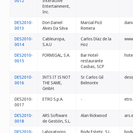
0012
Interactive
Entertainment,
Inc.
DES2010-
Don Daniel
Marcial Picó
dani
0013
Alves Da Silva
Romera
DES2010-
Cableuropa,
Carlos Díaz de la
www
0014
S.A.U
Hoz
DES2010-
FORMIGAL, S.A.
Bar Hotel-
hote
0015
restaurante
Casbas, SCP
DES2010-
INTS IT IS NOT
Sr. Carlos Gil
desi
0016
THE SAME,
Belmonte
GmbH.
DES2010-
ETRO S.p.A.
-
etro
0017
DES2010-
ARS Software
Alan Rickwood
ars.
0018
de Gestión, S.L.
DES2010-
Laboratorios
Body Estetic, S.L.
body