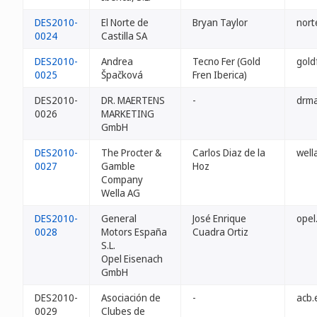
DES2010-
El Norte de
Bryan Taylor
nort
0024
Castilla SA
DES2010-
Andrea
Tecno Fer (Gold
gold
0025
Špačková
Fren Iberica)
DES2010-
DR. MAERTENS
-
drma
0026
MARKETING
GmbH
DES2010-
The Procter &
Carlos Diaz de la
well
0027
Gamble
Hoz
Company
Wella AG
DES2010-
General
José Enrique
opel
0028
Motors España
Cuadra Ortiz
S.L.
Opel Eisenach
GmbH
DES2010-
Asociación de
-
acb.
0029
Clubes de