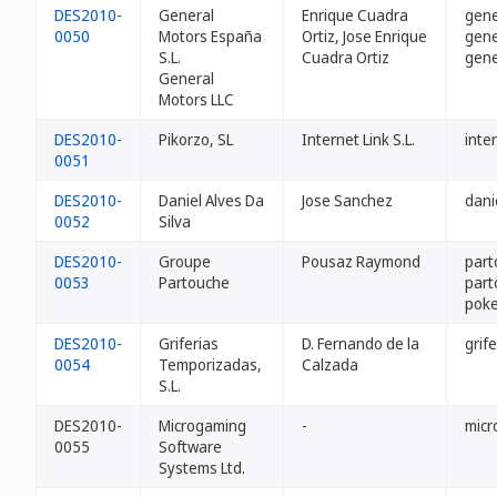
DES2010-
General
Enrique Cuadra
gene
0050
Motors España
Ortiz, Jose Enrique
gene
S.L.
Cuadra Ortiz
gene
General
Motors LLC
DES2010-
Pikorzo, SL
Internet Link S.L.
inter
0051
DES2010-
Daniel Alves Da
Jose Sanchez
dani
0052
Silva
DES2010-
Groupe
Pousaz Raymond
part
0053
Partouche
part
poke
DES2010-
Griferias
D. Fernando de la
grif
0054
Temporizadas,
Calzada
S.L.
DES2010-
Microgaming
-
micr
0055
Software
Systems Ltd.