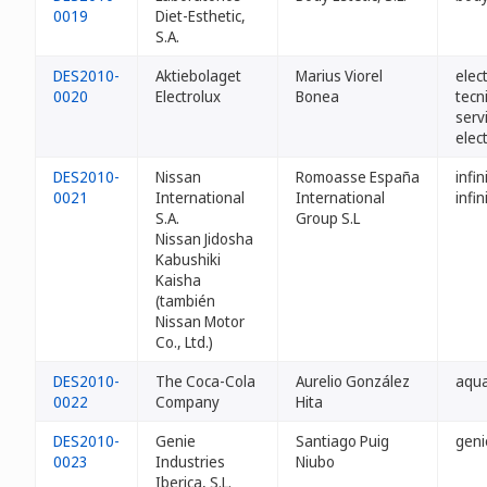
0019
Diet-Esthetic,
S.A.
DES2010-
Aktiebolaget
Marius Viorel
elec
0020
Electrolux
Bonea
tecn
serv
elec
DES2010-
Nissan
Romoasse España
infin
0021
International
International
infi
S.A.
Group S.L
Nissan Jidosha
Kabushiki
Kaisha
(también
Nissan Motor
Co., Ltd.)
DES2010-
The Coca-Cola
Aurelio González
aqu
0022
Company
Hita
DES2010-
Genie
Santiago Puig
geni
0023
Industries
Niubo
Iberica, S.L.