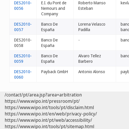
DES2010-
E.I. du Pont de
Roberto Manso
kevl
0056
Nemours and
Esteban
Company
DES2010-
Banco De
Lorena Velasco
ban
0057
España
Padilla
ban
DES2010-
Banco De
-
banc
0058
España
DES2010-
Banco De
Alvaro Tellez
ban
0059
España
Barbero
DES2010-
Payback GmbH
Antonio Alonso
payb
0060
/contact/pt/area.jsp?area=arbitration
https://www.wipo.int/pressroom/pt/
https://www.wipo.int/tools/pt/disclaim.html
https://www.wipo.int/en/web/privacy-policy/
https://www.wipo.int/pt/web/accessibility/
https://www.wipo.int/tools/pt/sitemap.html