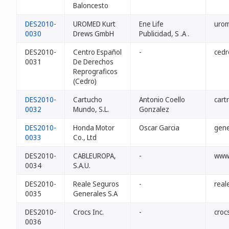
Baloncesto
DES2010-
UROMED Kurt
Ene Life
uro
0030
Drews GmbH
Publicidad, S .A .
DES2010-
Centro Español
-
cedr
0031
De Derechos
Reprograficos
(Cedro)
DES2010-
Cartucho
Antonio Coello
cart
0032
Mundo, S.L.
Gonzalez
DES2010-
Honda Motor
Oscar Garcia
gen
0033
Co., Ltd
DES2010-
CABLEUROPA,
-
www
0034
S.A.U.
DES2010-
Reale Seguros
-
real
0035
Generales S.A
DES2010-
Crocs Inc.
-
croc
0036