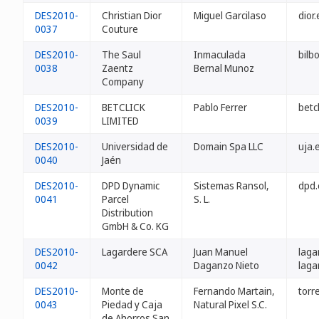
DES2010-
Christian Dior
Miguel Garcilaso
dior.
0037
Couture
DES2010-
The Saul
Inmaculada
bilb
0038
Zaentz
Bernal Munoz
Company
DES2010-
BETCLICK
Pablo Ferrer
betcl
0039
LIMITED
DES2010-
Universidad de
Domain Spa LLC
uja.
0040
Jaén
DES2010-
DPD Dynamic
Sistemas Ransol,
dpd.
0041
Parcel
S. L.
Distribution
GmbH & Co. KG
DES2010-
Lagardere SCA
Juan Manuel
laga
0042
Daganzo Nieto
laga
DES2010-
Monte de
Fernando Martain,
torr
0043
Piedad y Caja
Natural Pixel S.C.
de Ahorros San