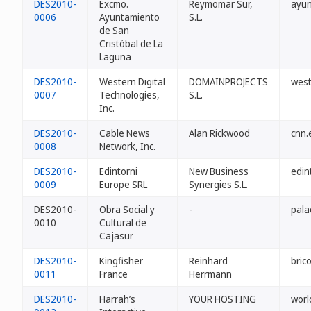
DES2010-
Excmo.
Reymomar Sur,
ayun
0006
Ayuntamiento
S.L.
de San
Cristóbal de La
Laguna
DES2010-
Western Digital
DOMAINPROJECTS
west
0007
Technologies,
S.L.
Inc.
DES2010-
Cable News
Alan Rickwood
cnn.
0008
Network, Inc.
DES2010-
Edintorni
New Business
edin
0009
Europe SRL
Synergies S.L.
DES2010-
Obra Social y
-
pala
0010
Cultural de
Cajasur
DES2010-
Kingfisher
Reinhard
bric
0011
France
Herrmann
DES2010-
Harrah’s
YOUR HOSTING
worl