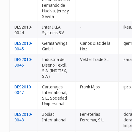
Fernando de
Huelva, Jerez y
Sevilla
DES2010-
Inter IKEA
-
ikea
0044
Systems B.V.
DES2010-
Germanwings
Carlos Diaz de la
ger
0045
GmbH
Hoz
DES2010-
Industria de
Vektel Trade SL
zara
0046
Diseño Textil,
S.A. (INDITEX,
S.A.)
DES2010-
Cartonajes
Frank Mjos
ipco
0047
International,
S.L., Sociedad
Unipersonal
DES2010-
Zodiac
Ferreterias
clor
0048
International
Ferromar, S.L.
clor
limp