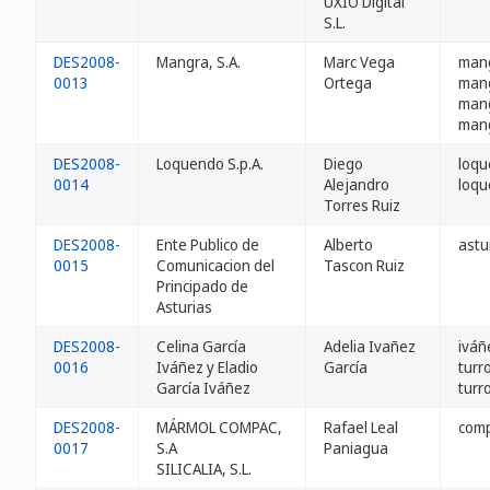
UXIO Digital
S.L.
DES2008-
Mangra, S.A.
Marc Vega
mang
0013
Ortega
man
man
man
DES2008-
Loquendo S.p.A.
Diego
loqu
0014
Alejandro
loqu
Torres Ruiz
DES2008-
Ente Publico de
Alberto
astu
0015
Comunicacion del
Tascon Ruiz
Principado de
Asturias
DES2008-
Celina García
Adelia Ivañez
iváñ
0016
Iváñez y Eladio
García
turr
García Iváñez
turr
DES2008-
MÁRMOL COMPAC,
Rafael Leal
comp
0017
S.A
Paniagua
SILICALIA, S.L.