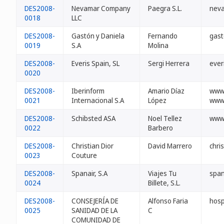
DES2008-
Nevamar Company
Paegra S.L.
neva
0018
LLC
DES2008-
Gastón y Daniela
Fernando
gast
0019
S.A
Molina
DES2008-
Everis Spain, SL
Sergi Herrera
ever
0020
DES2008-
Iberinform
Amario Díaz
www-
0021
Internacional S.A
López
wwwi
DES2008-
Schibsted ASA
Noel Tellez
www
0022
Barbero
DES2008-
Christian Dior
David Marrero
chris
0023
Couture
DES2008-
Spanair, S.A
Viajes Tu
span
0024
Billete, S.L.
DES2008-
CONSEJERÍA DE
Alfonso Faria
hosp
0025
SANIDAD DE LA
C
COMUNIDAD DE