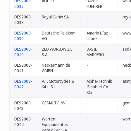
DES2008-
AOL LLC
DANIEL
win
0037
FUEHRER
DES2008-
Royal Canin SA
-
roya
0038
DES2008-
Deutsche Telekom
Amario Díaz
www
0039
AG
López
DES2008-
ZED WORLDWIDE
DAVID
zed.
0040
S.A.
MARRERO
DES2008-
Neckermann.de
-
nec
0041
GMBH
DES2008-
A.T. Motorcycles &
Alpha-Technik
atim
0042
Kits, S.L.
GmbH et Co
KG
DES2008-
GEMALTO NV
-
gema
0043
DES2008-
Worten-
-
wort
0044
Equipamentos
Para o Lar, S.A.