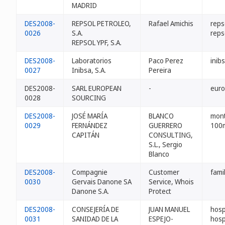
MADRID
DES2008-
REPSOL PETROLEO,
Rafael Amichis
reps
0026
S.A.
reps
REPSOL YPF, S.A.
DES2008-
Laboratorios
Paco Perez
inib
0027
Inibsa, S.A.
Pereira
DES2008-
SARL EUROPEAN
-
euro
0028
SOURCING
DES2008-
JOSÉ MARÍA
BLANCO
mont
0029
FERNÁNDEZ
GUERRERO
100m
CAPITÁN
CONSULTING,
S.L., Sergio
Blanco
DES2008-
Compagnie
Customer
fami
0030
Gervais Danone SA
Service, Whois
Danone S.A.
Protect
DES2008-
CONSEJERÍA DE
JUAN MANUEL
hosp
0031
SANIDAD DE LA
ESPEJO-
hosp