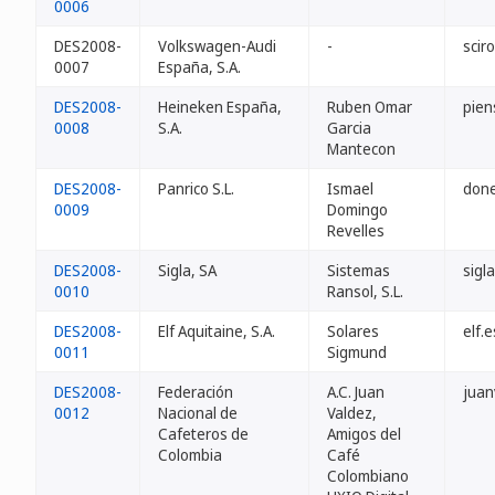
0006
DES2008-
Volkswagen-Audi
-
scir
0007
España, S.A.
DES2008-
Heineken España,
Ruben Omar
pien
0008
S.A.
Garcia
Mantecon
DES2008-
Panrico S.L.
Ismael
done
0009
Domingo
Revelles
DES2008-
Sigla, SA
Sistemas
sigl
0010
Ransol, S.L.
DES2008-
Elf Aquitaine, S.A.
Solares
elf.e
0011
Sigmund
DES2008-
Federación
A.C. Juan
juan
0012
Nacional de
Valdez,
Cafeteros de
Amigos del
Colombia
Café
Colombiano