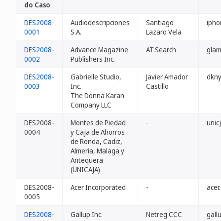
do Caso
DES2008-
Audiodescripciones
Santiago
ipho
0001
S.A.
Lazaro Vela
DES2008-
Advance Magazine
AT.Search
glam
0002
Publishers Inc.
DES2008-
Gabrielle Studio,
Javier Amador
dkny
0003
Inc.
Castillo
The Donna Karan
Company LLC
DES2008-
Montes de Piedad
-
unic
0004
y Caja de Ahorros
de Ronda, Cadiz,
Almeria, Malaga y
Antequera
(UNICAJA)
DES2008-
Acer Incorporated
-
acer
0005
DES2008-
Gallup Inc.
Netreg CCC
gall