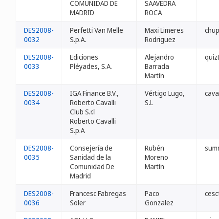
COMUNIDAD DE
SAAVEDRA
MADRID
ROCA
DES2008-
Perfetti Van Melle
Maxi Limeres
chup
0032
S.p.A.
Rodriguez
DES2008-
Ediciones
Alejandro
quiz
0033
Pléyades, S.A.
Barrada
Martín
DES2008-
IGA Finance B.V.,
Vértigo Lugo,
caval
0034
Roberto Cavalli
S.L
Club S.r.l
Roberto Cavalli
S.p.A
DES2008-
Consejería de
Rubén
sum
0035
Sanidad de la
Moreno
Comunidad De
Martín
Madrid
DES2008-
Francesc Fabregas
Paco
cesc
0036
Soler
Gonzalez