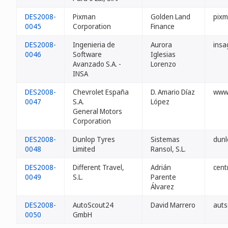
DES2008-
Pixman
Golden Land
pixm
0045
Corporation
Finance
DES2008-
Ingenieria de
Aurora
insa
0046
Software
Iglesias
Avanzado S.A. -
Lorenzo
INSA
DES2008-
Chevrolet España
D. Amario Díaz
www-
0047
S.A.
López
General Motors
Corporation
DES2008-
Dunlop Tyres
Sistemas
dunl
0048
Limited
Ransol, S.L.
DES2008-
Different Travel,
Adrián
cent
0049
S.L.
Parente
Álvarez
DES2008-
AutoScout24
David Marrero
auts
0050
GmbH