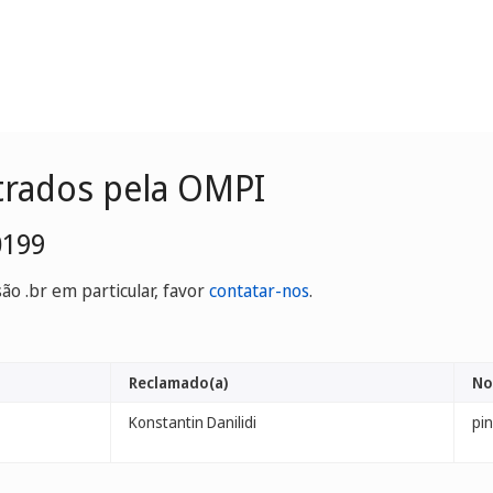
trados pela OMPI
0199
o .br em particular, favor
contatar-nos
.
Reclamado(a)
No
Konstantin Danilidi
pi