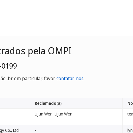
trados pela OMPI
-0199
o .br em particular, favor
contatar-nos
.
Reclamado(a)
No
Lijun Wen, Lijun Wen
te
y Co., Ltd.
-
ly