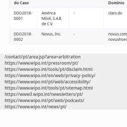
do Caso
Domínio
DDO2018-
América
-
claro.do
0001
Móvil, S.A.B.
de C.V.
DDO2018-
Novus, Inc.
-
novus.com
0002
novushoes
/contact/pt/area.jsp?area=arbitration
https://www.wipo.int/pressroom/pt/
https://www.wipo.int/tools/pt/disclaim.html
https://www.wipo.int/en/web/privacy-policy/
https://www.wipo.int/pt/web/accessibility/
https://www.wipo.int/tools/pt/sitemap.html
https://www3.wipo.int/newsletters/pt/
https://www.wipo.int/pt/web/podcasts/
https://www.wipo.int/news/pt/