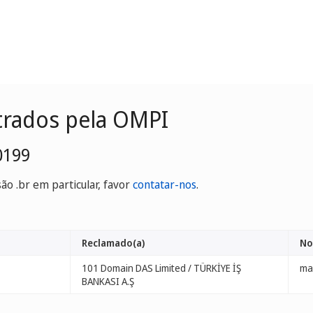
trados pela OMPI
0199
o .br em particular, favor
contatar-nos
.
Reclamado(a)
No
101 Domain DAS Limited / TÜRKİYE İŞ
ma
BANKASI A.Ş