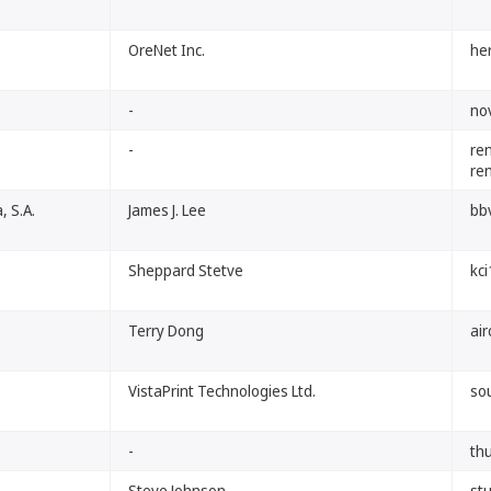
OreNet Inc.
her
-
no
-
re
re
, S.A.
James J. Lee
bb
Sheppard Stetve
kci
Terry Dong
air
VistaPrint Technologies Ltd.
so
-
thu
Steve Johnson
st