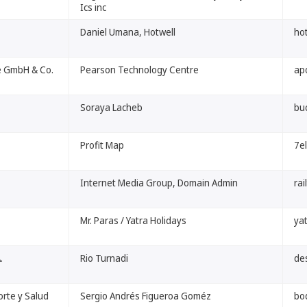
Ics inc
Daniel Umana, Hotwell
hot
e GmbH & Co.
Pearson Technology Centre
ap
Soraya Lacheb
bu
Profit Map
7e
Internet Media Group, Domain Admin
rai
Mr. Paras / Yatra Holidays
ya
.
Rio Turnadi
de
rte y Salud
Sergio Andrés Figueroa Goméz
bo