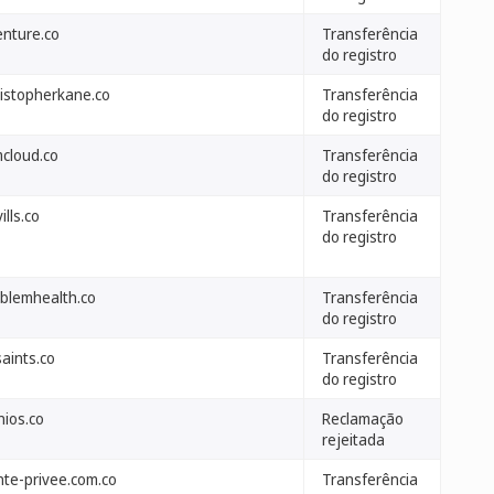
enture.co
Transferência
do registro
ristopherkane.co
Transferência
do registro
mcloud.co
Transferência
do registro
ills.co
Transferência
do registro
blemhealth.co
Transferência
do registro
saints.co
Transferência
do registro
nios.co
Reclamação
rejeitada
nte-privee.com.co
Transferência