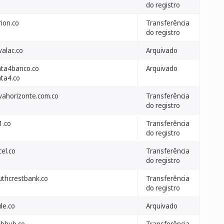
do registro
ion.co
Transferência
do registro
valac.co
Arquivado
nta4banco.co
Arquivado
nta4.co
vahorizonte.com.co
Transferência
do registro
1.co
Transferência
do registro
cel.co
Transferência
do registro
uthcrestbank.co
Transferência
do registro
le.co
Arquivado
ubhub.co
Transferência