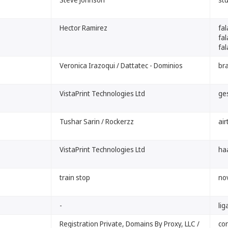
Hector Ramirez
fal
fal
fal
Veronica Irazoqui / Dattatec - Dominios
br
VistaPrint Technologies Ltd
ge
Tushar Sarin / Rockerzz
air
VistaPrint Technologies Ltd
ha
train stop
no
-
lig
Registration Private, Domains By Proxy, LLC /
co