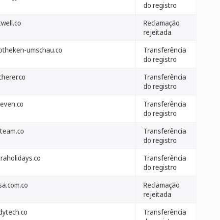
do registro
well.co
Reclamação
rejeitada
otheken-umschau.co
Transferência
do registro
cherer.co
Transferência
do registro
leven.co
Transferência
do registro
lteam.co
Transferência
do registro
traholidays.co
Transferência
do registro
sa.com.co
Reclamação
rejeitada
dytech.co
Transferência