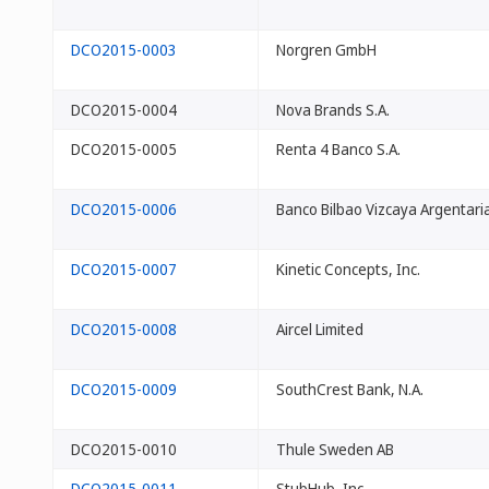
DCO2015-0003
Norgren GmbH
DCO2015-0004
Nova Brands S.A.
DCO2015-0005
Renta 4 Banco S.A.
DCO2015-0006
Banco Bilbao Vizcaya Argentaria
DCO2015-0007
Kinetic Concepts, Inc.
DCO2015-0008
Aircel Limited
DCO2015-0009
SouthCrest Bank, N.A.
DCO2015-0010
Thule Sweden AB
DCO2015-0011
StubHub, Inc.