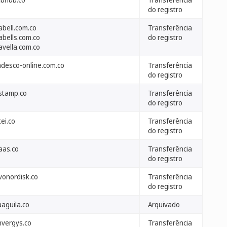
do registro
abell.com.co
Transferência
abells.com.co
do registro
avella.com.co
adesco-online.com.co
Transferência
do registro
stamp.co
Transferência
do registro
tei.co
Transferência
do registro
aas.co
Transferência
do registro
vonordisk.co
Transferência
do registro
aaguila.co
Arquivado
nvergys.co
Transferência