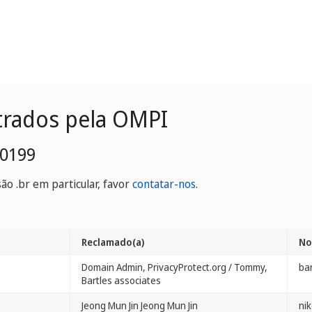
trados pela OMPI
-0199
o .br em particular, favor
contatar-nos
.
Reclamado(a)
No
Domain Admin, PrivacyProtect.org / Tommy,
ba
Bartles associates
Jeong Mun Jin Jeong Mun Jin
ni