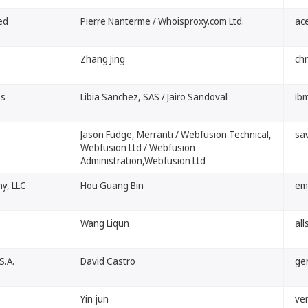
ed
Pierre Nanterme / Whoisproxy.com Ltd.
ac
Zhang Jing
ch
es
Libia Sanchez, SAS / Jairo Sandoval
ib
Jason Fudge, Merranti / Webfusion Technical,
sav
Webfusion Ltd / Webfusion
Administration,Webfusion Ltd
y, LLC
Hou Guang Bin
em
Wang Liqun
all
S.A.
David Castro
ge
Yin jun
ve