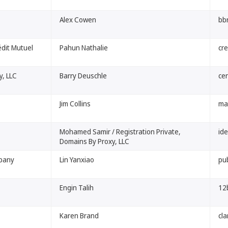
Alex Cowen
bb
dit Mutuel
Pahun Nathalie
cr
y, LLC
Barry Deuschle
cen
Jim Collins
ma
Mohamed Samir / Registration Private,
ide
Domains By Proxy, LLC
pany
Lin Yanxiao
pub
Engin Talih
12
Karen Brand
cl