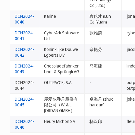
Co., Ltd.)
DCN2024-
Karine
袁伦才 (Lun
jona
0040
Cai Yuan)
DCN2024-
CyberArk Software
张雅蔚
cybe
0041
Ltd.
DCN2024-
Koninklijke Douwe
佘艳芬
jac
0042
Egberts B.V.
DCN2024-
Chocoladefabriken
马海建
lind
0043
Lindt & Sprüngli AG
DCN2024-
OUTPAYCE, S.A.
-
outp
0044
outp
DCN2024-
屋爱尔乔丹股份有
卓海丹 (zhuo
joka
0045
限公司（W. & L.
hai dan)
JORDAN GMBH）
DCN2024-
Fleury Michon SA
杨双印
fleu
0046