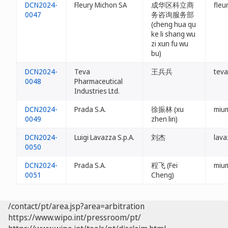
DCN2024-
Fleury Michon SA
成华区科立商
fleu
0047
务咨询服务部
(cheng hua qu
ke li shang wu
zi xun fu wu
bu)
DCN2024-
Teva
王兵兵
tev
0048
Pharmaceutical
Industries Ltd.
DCN2024-
Prada S.A.
徐振林 (xu
mium
0049
zhen lin)
DCN2024-
Luigi Lavazza S.p.A.
刘杰
lava
0050
DCN2024-
Prada S.A.
程飞 (Fei
mium
0051
Cheng)
/contact/pt/area.jsp?area=arbitration
https://www.wipo.int/pressroom/pt/