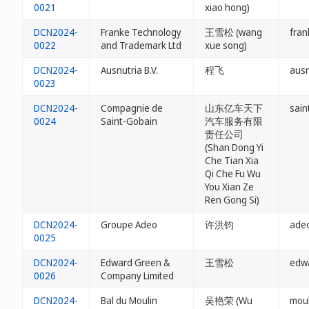
0021
xiao hong)
DCN2024-
Franke Technology
王雪松 (wang
fran
0022
and Trademark Ltd
xue song)
DCN2024-
Ausnutria B.V.
程飞
ausn
0023
DCN2024-
Compagnie de
山东亿车天下
sain
0024
Saint-Gobain
汽车服务有限
责任公司
(Shan Dong Yi
Che Tian Xia
Qi Che Fu Wu
You Xian Ze
Ren Gong Si)
DCN2024-
Groupe Adeo
许洪钧
adeo
0025
DCN2024-
Edward Green &
王雪松
edw
0026
Company Limited
DCN2024-
Bal du Moulin
吴艳荣 (Wu
moul