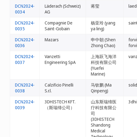
DCN2024-
Läderach (Schweiz)
蒋莹
laed
0034
AG
DCN2024-
Compagnie De
杨亚玲 (yang
sain
0035
Saint-Gobain
ya ling)
DCN2024-
Mazars
申中朝 (Shen
forv
0036
Zhong Chao)
forv
DCN2024-
Vanzetti
上海跃飞海洋
vanz
0037
Engineering SpA
科技有限公司
(Yuefei
Marine)
DCN2024-
Calzificio Pinelli
马钦鹏 (Ma
soli
0038
S.r.l.
Qinpeng)
DCN2024-
3DHISTECH KFT.
山东斯瑞缔医
3dhi
0039
（斯瑞缔公司）
疗科技有限公
司
(3DHISTECH
Shandong
Medical
Technology