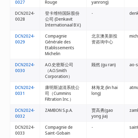
0027
Rouge
yanrong)
DCN2024-
登卡维特国际股份
-
denk
0028
公司 (Denkavit
Internationaal B.V.)
DCN2024-
Compagnie
北京澳美新投
mich
0029
Générale des
资咨询中心
Etablissements
Michelin
DCN2024-
A.O.史密斯公司
顾然 (gu ran)
ao-s
0030
（A.O.Smith
Corporation）
DCN2024-
康明斯滤清系统公
林海龙 (lin hai
atmu
0031
司（Cummins
long)
Filtration Inc.）
DCN2024-
ZAMBON S.p.A.
贾高勇(gao
zam
0032
yong jia)
DCN2024-
Compagnie de
-
sain
0033
Saint-Gobain