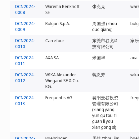
DCN2024-
Warema Renkhoff
张克克
war
0008
SE
DCN2024-
Bulgari S.p.A.
周国强 (zhou
bulg
0009
guo qiang)
DCN2024-
Carrefour
东莞市谷戈科
家乐
0010
技有限公司
DCN2024-
AXA SA
米国华
axa-
0011
DCN2024-
WIKA Alexander
蒋恩芳
wika
0012
Wiegand SE & Co.
KG.
DCN2024-
Frequentis AG
襄阳云谷投资
freq
0013
管理有限公司
(xiang yang
yun gu tou zi
guan li you
xian gong si)
DCN2024-
Boehringer
周佳 (zhou jia)
boeh