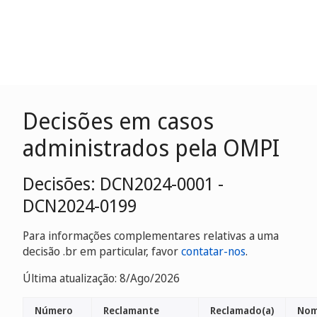
Decisões em casos
administrados pela OMPI
Decisões: DCN2024-0001 -
DCN2024-0199
Para informações complementares relativas a uma
decisão .br em particular, favor
contatar-nos
.
Última atualização: 8/Ago/2026
Número
Reclamante
Reclamado(a)
Nom