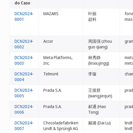
do Caso
DCN2024-
MAZARS
叶丽
forv
0001
赵科
maza
DCN2024-
Accor
周国强 (zhou
gra
0002
guo qiang)
DCN2024-
Meta Platforms,
林秀静
meta
0003
Inc.
(linxiujingg)
meta
DCN2024-
Telmont
李璇
cha
0004
DCN2024-
Prada S.A.
王接群
prad
0005
(wangjiequn)
DCN2024-
Prada S.A.
郝通 (Hao
prad
0006
Tong)
DCN2024-
Chocoladefabriken
戴璐 (Dai Lu)
lind
0007
Lindt & Sprüngli AG
lind