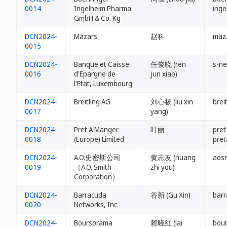
0014
Ingelheim Pharma
inge
GmbH & Co. Kg
DCN2024-
Mazars
赵科
maza
0015
DCN2024-
Banque et Caisse
任俊晓 (ren
s-ne
0016
d'Epargne de
jun xiao)
l'Etat, Luxembourg
DCN2024-
Breitling AG
刘心杨 (liu xin
brei
0017
yang)
DCN2024-
Pret A Manger
叶丽
pret
0018
(Europe) Limited
pret
DCN2024-
A.O.史密斯公司
黄志友 (huang
aosm
0019
（A.O. Smith
zhi you)
Corporation）
DCN2024-
Barracuda
谷新 (Gu Xin)
barr
0020
Networks, Inc.
DCN2024-
Boursorama
赖晓红 (lai
bou