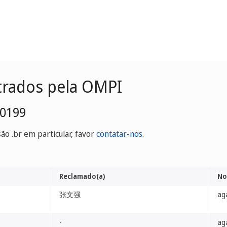
trados pela OMPI
-0199
o .br em particular, favor
contatar-nos
.
Reclamado(a)
No
张文强
ag
-
ag