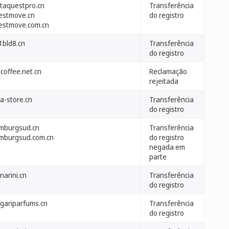
taquestpro.cn
Transferência
estmove.cn
do registro
estmove.com.cn
1bld8.cn
Transferência
do registro
coffee.net.cn
Reclamação
rejeitada
a-store.cn
Transferência
do registro
mburgsud.cn
Transferência
mburgsud.com.cn
do registro
negada em
parte
narini.cn
Transferência
do registro
lgariparfums.cn
Transferência
do registro