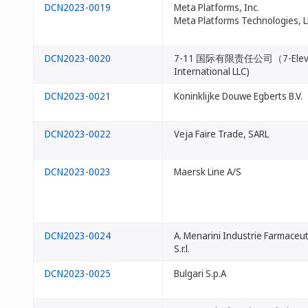
DCN2023-0019
Meta Platforms, Inc.
Meta Platforms Technologies, 
DCN2023-0020
7-11 国际有限责任公司（7-Elev
International LLC)
DCN2023-0021
Koninklijke Douwe Egberts B.V.
DCN2023-0022
Veja Faire Trade, SARL
DCN2023-0023
Maersk Line A/S
DCN2023-0024
A. Menarini Industrie Farmaceut
S.r.l.
DCN2023-0025
Bulgari S.p.A