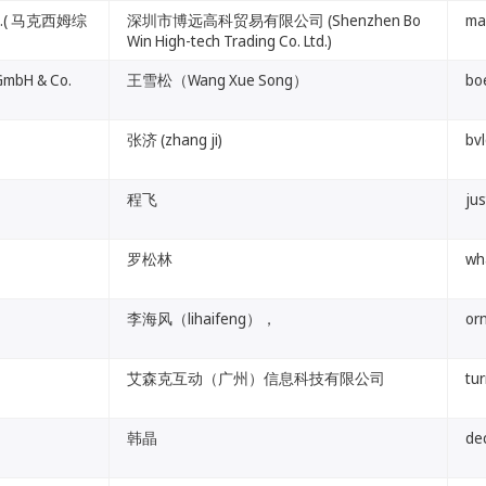
 Inc.( 马克西姆综
深圳市博远高科贸易有限公司 (Shenzhen Bo
ma
Win High-tech Trading Co. Ltd.)
GmbH & Co.
王雪松（Wang Xue Song）
bo
张济 (zhang ji)
bvl
程飞
jus
罗松林
wh
李海风（lihaifeng），
or
艾森克互动（广州）信息科技有限公司
tur
韩晶
de