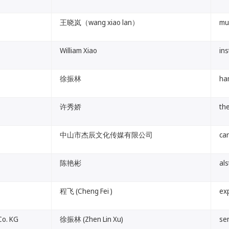
王晓岚（wang xiao lan）
mu
William Xiao
in
徐振林
ha
许秀娇
th
中山市杰辰文化传媒有限公司
ca
陈艳彬
al
程飞 (Cheng Fei )
ex
Co. KG
徐振林 (Zhen Lin Xu)
se