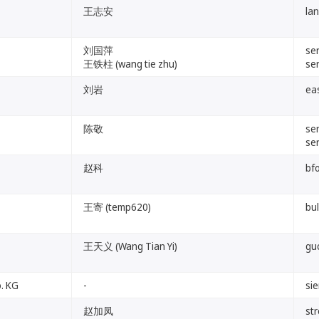
王志安
lan
刘国萍
se
王铁柱 (wang tie zhu)
se
刘岩
ea
陈敬
se
se
赵科
bf
王寄 (temp620)
bu
王天义 (Wang Tian Yi)
guc
. KG
-
si
赵加凤
st