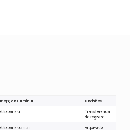
me(s) de Domínio
Decisões
athaparis.cn
Transferência
do registro
athaparis.com.cn
Arquivado