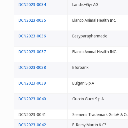
DCN2023-0034
Landis+Gyr AG
DCN2023-0035
Elanco Animal Health Inc.
DCN2023-0036
Easyparapharmacie
DCN2023-0037
Elanco Animal Health INC.
DCN2023-0038
Bforbank
DCN2023-0039
Bulgari S.p.A
DCN2023-0040
Guccio Gucci S.p.A.
DCN2023-0041
Siemens Trademark GmbH & Co
DCN2023-0042
E. Remy Martin & C°