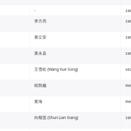
-
zad
李方亮
za
黄立安
za
黄永县
za
王雪松 (Wang Xue Song)
se
程凯楹
me
黄海
me
向顺莲 (Shun Lian Xiang)
za