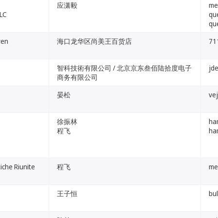
应潇毅
me
LLC
qu
qu
en
海口龙华区尚美王百货店
71
智科技術有限公司 / 北京京东叁佰陆拾度电子
jde
商务有限公司
晏松
vej
徐振林
ha
程飞
ha
iche Riunite
程飞
me
王子恒
bu