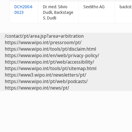
DCH2004-
Dr. med. Silvio
Seelitho AG
backst
0023
Dudli, Backstage
S. Dudli
/contact/pt/area.jsp?area=arbitration
https://www.wipo.int/pressroom/pt/
https://www.wipo.int/tools/pt/disclaim.html
https://www.wipo.int/en/web/privacy-policy/
https://www.wipo.int/pt/web/accessibility/
https://www.wipo.int/tools/pt/sitemap.html
https://www3.wipo.int/newsletters/pt/
https://www.wipo.int/pt/web/podcasts/
https://www.wipo.int/news/pt/