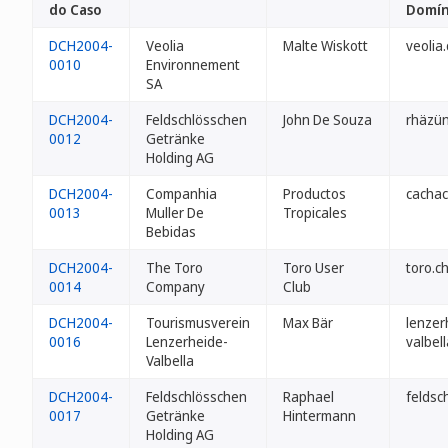
do Caso
Domín
DCH2004-
Veolia
Malte Wiskott
veolia.
0010
Environnement
SA
DCH2004-
Feldschlösschen
John De Souza
rhäzün
0012
Getränke
Holding AG
DCH2004-
Companhia
Productos
cachac
0013
Muller De
Tropicales
Bebidas
DCH2004-
The Toro
Toro User
toro.c
0014
Company
Club
DCH2004-
Tourismusverein
Max Bär
lenzer
0016
Lenzerheide-
valbell
Valbella
DCH2004-
Feldschlösschen
Raphael
feldsch
0017
Getränke
Hintermann
Holding AG