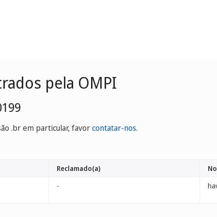
trados pela OMPI
0199
o .br em particular, favor
contatar-nos
.
Reclamado(a)
No
-
ha