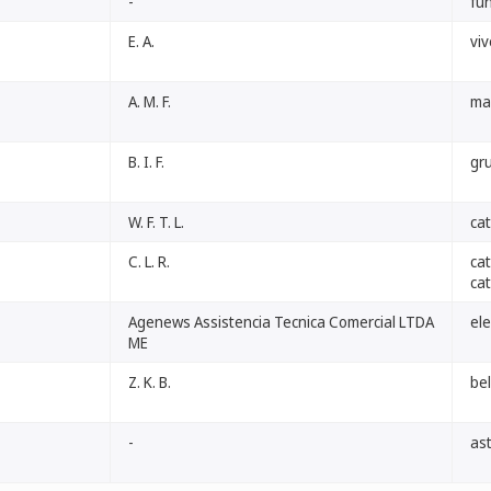
-
fun
E. A.
viv
A. M. F.
ma
B. I. F.
gr
W. F. T. L.
cat
C. L. R.
cat
cat
Agenews Assistencia Tecnica Comercial LTDA
ele
ME
Z. K. B.
bel
-
as