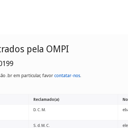
trados pela OMPI
0199
o .br em particular, favor
contatar-nos
.
Reclamado(a)
No
D. C. M.
eb
S. d. M. C.
el