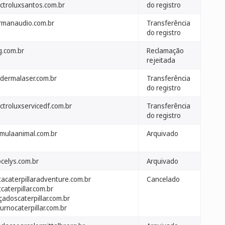
ectroluxsantos.com.br
do registro
rmanaudio.com.br
Transferência
do registro
g.com.br
Reclamação
rejeitada
odermalaser.com.br
Transferência
do registro
ctroluxservicedf.com.br
Transferência
do registro
rmulaanimal.com.br
Arquivado
ocelys.com.br
Arquivado
tacaterpillaradventure.com.br
Cancelado
caterpillar.com.br
çadoscaterpillar.com.br
urnocaterpillar.com.br