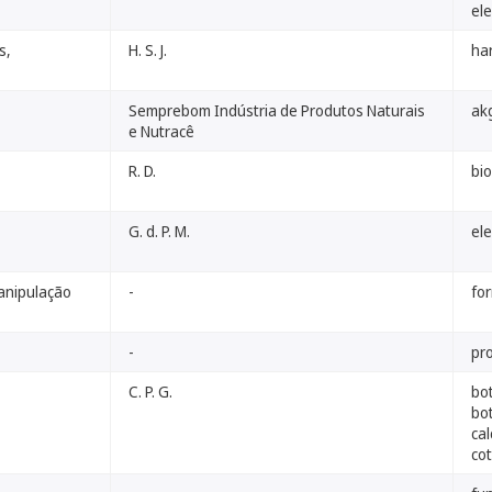
el
s,
H. S. J.
ha
Semprebom Indústria de Produtos Naturais
ak
e Nutracê
R. D.
bi
G. d. P. M.
ele
anipulação
-
fo
-
pr
C. P. G.
bo
bot
cal
cot