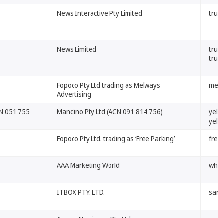
News Interactive Pty Limited
tru
News Limited
tru
tru
Fopoco Pty Ltd trading as Melways
me
Advertising
CN 051 755
Mandino Pty Ltd (ACN 091 814 756)
ye
ye
Fopoco Pty Ltd. trading as ‘Free Parking’
fr
AAA Marketing World
wh
ITBOX PTY. LTD.
sa