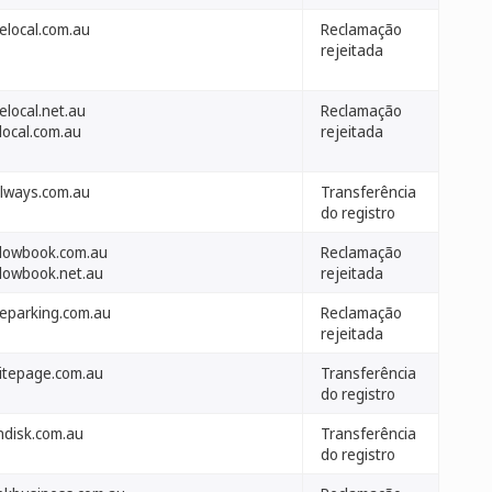
elocal.com.au
Reclamação
rejeitada
elocal.net.au
Reclamação
local.com.au
rejeitada
lways.com.au
Transferência
do registro
llowbook.com.au
Reclamação
llowbook.net.au
rejeitada
eeparking.com.au
Reclamação
rejeitada
itepage.com.au
Transferência
do registro
ndisk.com.au
Transferência
do registro