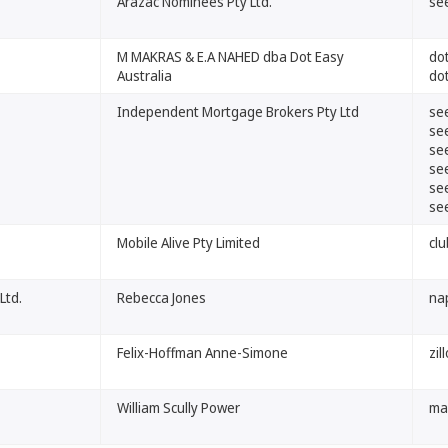
Arazac Nominees Pty Ltd.
se
M MAKRAS & E.A NAHED dba Dot Easy
do
Australia
do
Independent Mortgage Brokers Pty Ltd
se
se
se
se
se
se
Mobile Alive Pty Limited
cl
Ltd.
Rebecca Jones
na
Felix-Hoffman Anne-Simone
zil
William Scully Power
ma