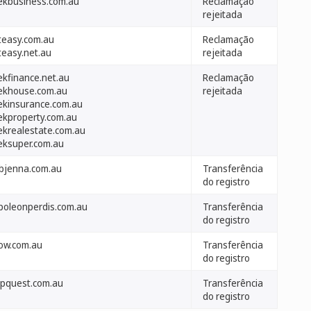
ekbusiness.com.au
Reclamação
rejeitada
teasy.com.au
Reclamação
teasy.net.au
rejeitada
ekfinance.net.au
Reclamação
ekhouse.com.au
rejeitada
ekinsurance.com.au
ekproperty.com.au
ekrealestate.com.au
eksuper.com.au
ubjenna.com.au
Transferência
do registro
poleonperdis.com.au
Transferência
do registro
low.com.au
Transferência
do registro
pquest.com.au
Transferência
do registro