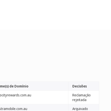
me(s) de Domínio
Decisões
locityrewards.com.au
Reclamação
rejeitada
lstramobile.com.au
Arquivado