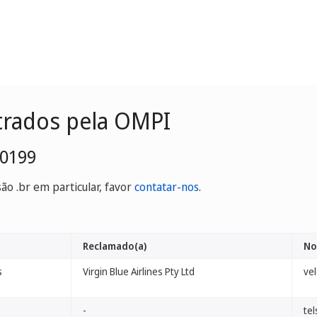
trados pela OMPI
-0199
o .br em particular, favor
contatar-nos
.
Reclamado(a)
No
s
Virgin Blue Airlines Pty Ltd
ve
-
te