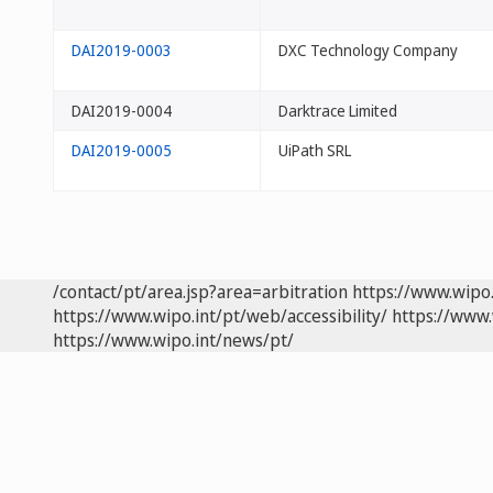
DAI2019-0003
DXC Technology Company
DAI2019-0004
Darktrace Limited
DAI2019-0005
UiPath SRL
/contact/pt/area.jsp?area=arbitration
https://www.wipo
https://www.wipo.int/pt/web/accessibility/
https://www.
https://www.wipo.int/news/pt/