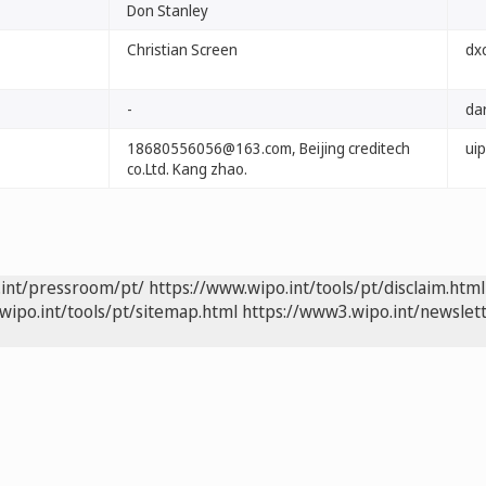
Don Stanley
Christian Screen
dxc
-
dar
18680556056@163.com, Beijing creditech
uip
co.Ltd. Kang zhao.
.int/pressroom/pt/
https://www.wipo.int/tools/pt/disclaim.html
wipo.int/tools/pt/sitemap.html
https://www3.wipo.int/newslett