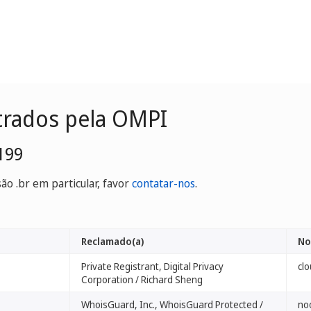
trados pela OMPI
199
o .br em particular, favor
contatar-nos
.
Reclamado(a)
No
Private Registrant, Digital Privacy
clo
Corporation / Richard Sheng
WhoisGuard, Inc., WhoisGuard Protected /
no