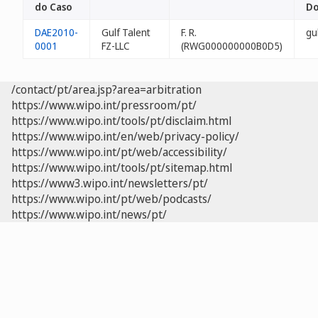
do Caso
Do
DAE2010-
Gulf Talent
F. R.
gu
0001
FZ-LLC
(RWG000000000B0D5)
/contact/pt/area.jsp?area=arbitration
https://www.wipo.int/pressroom/pt/
https://www.wipo.int/tools/pt/disclaim.html
https://www.wipo.int/en/web/privacy-policy/
https://www.wipo.int/pt/web/accessibility/
https://www.wipo.int/tools/pt/sitemap.html
https://www3.wipo.int/newsletters/pt/
https://www.wipo.int/pt/web/podcasts/
https://www.wipo.int/news/pt/