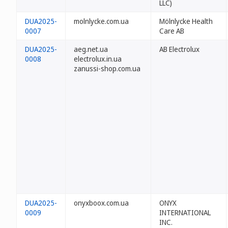
LLC)
DUA2025-
molnlycke.com.ua
Mölnlycke Health
0007
Care AB
DUA2025-
aeg.net.ua
AB Electrolux
0008
electrolux.in.ua
zanussi-shop.com.ua
DUA2025-
onyxboox.com.ua
ONYX
0009
INTERNATIONAL
INC.