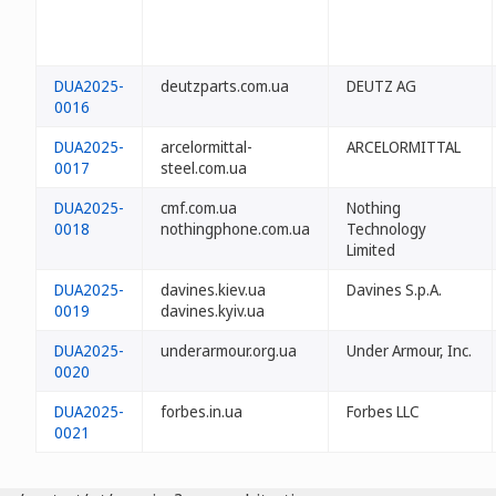
DUA2025-
deutzparts.com.ua
DEUTZ AG
0016
DUA2025-
arcelormittal-
ARCELORMITTAL
0017
steel.com.ua
DUA2025-
cmf.com.ua
Nothing
0018
nothingphone.com.ua
Technology
Limited
DUA2025-
davines.kiev.ua
Davines S.p.A.
0019
davines.kyiv.ua
DUA2025-
underarmour.org.ua
Under Armour, Inc.
0020
DUA2025-
forbes.in.ua
Forbes LLC
0021