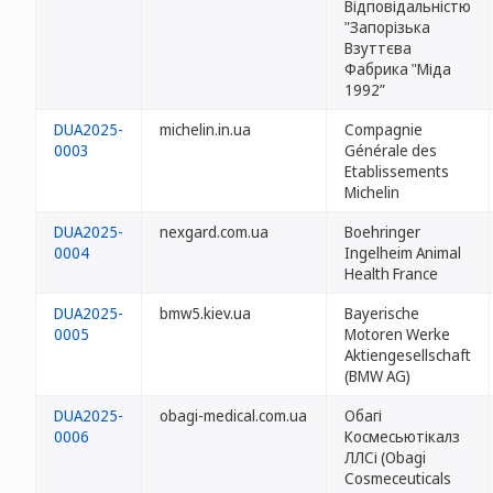
Відповідальністю
"Запорізька
Взуттєва
Фабрика "Міда
1992”
DUA2025-
michelin.in.ua
Compagnie
0003
Générale des
Etablissements
Michelin
DUA2025-
nexgard.com.ua
Boehringer
0004
Ingelheim Animal
Health France
DUA2025-
bmw5.kiev.ua
Bayerische
0005
Motoren Werke
Aktiengesellschaft
(BMW AG)
DUA2025-
obagi-medical.com.ua
Обагі
0006
Космесьютікалз
ЛЛСі (Obagi
Cosmeceuticals