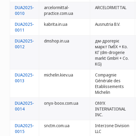
DUA2025-
arcelormittal-
ARCELORMITTAL
0010
practice.com.ua
DUA2025-
kabrita.in.ua
Ausnutria B.V.
0011
DUA2025-
dmshop.in.ua
дм-дрогеріє
0012
маркт ГмбХ + Ко.
КГ (dm-drogerie
markt GmbH + Co.
KG)
DUA2025-
michelin.kiev.ua
Compagnie
0013
Générale des
Etablissements
Michelin
DUA2025-
onyx-boox.com.ua
ONYX
0014
INTERNATIONAL
INC.
DUA2025-
snctm.com.ua
Interzone Division
0015
LLC