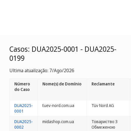
Casos: DUA2025-0001 - DUA2025-
0199
Ultima atualização: 7/Ago/2026
Número
Nome(s) de Domínio
Reclamante
do Caso
DUA2025-
tuev-nord.com.ua
Tüv Nord AG
0001
DUA2025-
midashop.com.ua
Товариство З
0002
Обмеженою