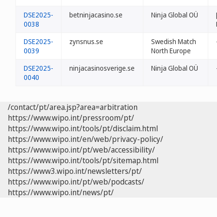
DSE2025-
betninjacasino.se
Ninja Global OÜ
0038
DSE2025-
zynsnus.se
Swedish Match
0039
North Europe
DSE2025-
ninjacasinosverige.se
Ninja Global OÜ
0040
/contact/pt/area.jsp?area=arbitration
https://www.wipo.int/pressroom/pt/
https://www.wipo.int/tools/pt/disclaim.html
https://www.wipo.int/en/web/privacy-policy/
https://www.wipo.int/pt/web/accessibility/
https://www.wipo.int/tools/pt/sitemap.html
https://www3.wipo.int/newsletters/pt/
https://www.wipo.int/pt/web/podcasts/
https://www.wipo.int/news/pt/