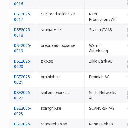
0016
DSE2025-
ramiproductions.se
Rami
0017
Productions AB
DSE2025-
scaniacv.se
Scania CV AB
0018
DSE2025-
orebroladdboxar.se
Wani El
0019
Aktiebolag
DSE2025-
ziko.se
Ziklo Bank AB
0020
DSE2025-
brainlab.se
Brainlab AG
0021
DSE2025-
snillenetwork.se
Snille Networks
0022
AB
DSE2025-
scangrip.se
SCANGRIP A/S
0023
DSE2025-
ronnarehab.se
Ronna Rehab