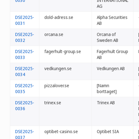
0030
INTERNATIONAL
AG
DSE2025-
dold-adress.se
Alpha Securities
0031
AB
DSE2025-
orcana.se
Orcana of
0032
Sweden AB
DSE2025-
fagerhult-group.se
Fagerhult Group
0033
AB
DSE2025-
vedkungen.se
Vedkungen AB
0034
DSE2025-
pizzalover.se
[Namn
0035
borttaget]
DSE2025-
trinex.se
Trinex AB
0036
DSE2025-
optibet-casino.se
Optibet SIA
0037