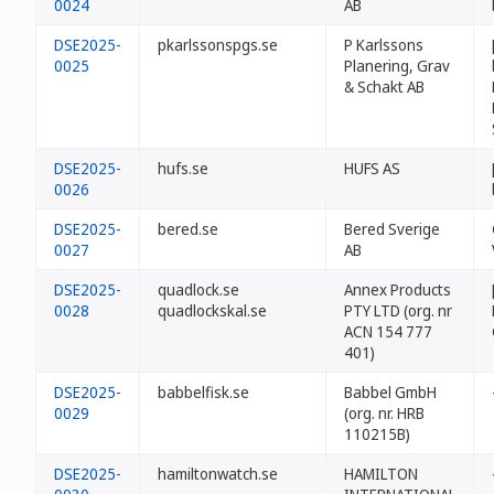
0024
AB
DSE2025-
pkarlssonspgs.se
P Karlssons
0025
Planering, Grav
& Schakt AB
DSE2025-
hufs.se
HUFS AS
0026
DSE2025-
bered.se
Bered Sverige
0027
AB
DSE2025-
quadlock.se
Annex Products
0028
quadlockskal.se
PTY LTD (org. nr
ACN 154 777
401)
DSE2025-
babbelfisk.se
Babbel GmbH
0029
(org. nr. HRB
110215B)
DSE2025-
hamiltonwatch.se
HAMILTON