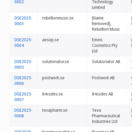
0002
Technology
Limited
DSE2025-
rebellionmusic.se
[Name
0003
Removed],
Rebellion Music
DSE2025-
aesop.se
Emeis
0004
Cosmetics Pty
Ltd
DSE2025-
solutionator.se
Solutionator AB
0005
DSE2025-
postwork.se
Postwork AB
0006
DSE2025-
84codes.se
84codes AB
0007
DSE2025-
tevapharm.se
Teva
0008
Pharmaceutical
Industries Ltd
DSE2025-
byggmaxoutlet.se
Byggmax AB