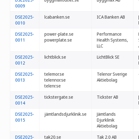
0009
DSE2025-
lcabanken.se
ICA Banken AB
0010
DSE2025-
power-plate.se
Performance
0011
powerplate.se
Health Systems,
LLC
DSE2025-
lichtblick.se
LichtBlick SE
0012
DSE2025-
telemor.se
Telenor Sverige
0013
telennor.se
Aktiebolag
telenr.se
DSE2025-
tickstergate.se
Tickster AB
0014
DSE2025-
jämtlandsdjurklinik.se
Jämtlands
0015
Djurklinik
Aktiebolag
DSE2025-
tak20.se
Tak 2.0 AB