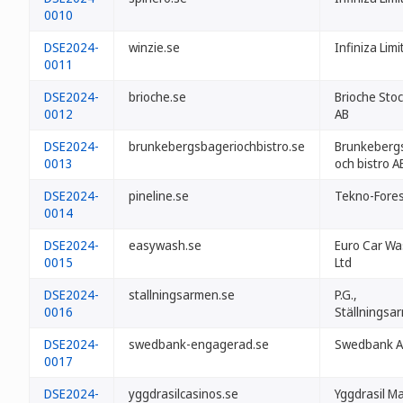
0010
DSE2024-
winzie.se
Infiniza Lim
0011
DSE2024-
brioche.se
Brioche Sto
0012
AB
DSE2024-
brunkebergsbageriochbistro.se
Brunkebergs
0013
och bistro A
DSE2024-
pineline.se
Tekno-Fores
0014
DSE2024-
easywash.se
Euro Car Wa
0015
Ltd
DSE2024-
stallningsarmen.se
P.G.,
0016
Ställningsa
DSE2024-
swedbank-engagerad.se
Swedbank 
0017
DSE2024-
yggdrasilcasinos.se
Yggdrasil Ma