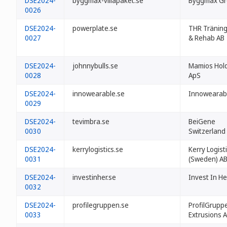
DSE2024-
byggmax-villapaket.se
Byggmax Gr
0026
DSE2024-
powerplate.se
THR Träning
0027
& Rehab AB
DSE2024-
johnnybulls.se
Mamios Hol
0028
ApS
DSE2024-
innowearable.se
Innowearab
0029
DSE2024-
tevimbra.se
BeiGene
0030
Switzerlan
DSE2024-
kerrylogistics.se
Kerry Logist
0031
(Sweden) A
DSE2024-
investinher.se
Invest In He
0032
DSE2024-
profilegruppen.se
ProfilGrupp
0033
Extrusions 