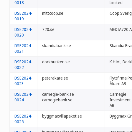
0018
Limited
DSE2024-
mittcoop.se
Coop Sverig
0019
DSE2024-
720.se
MEDIA720 A
0020
DSE2024-
skandiabank.se
Skandia Bra
0021
DSE2024-
dockbutiken.se
K.H.M., Doc
0022
DSE2024-
peterakare.se
Flyttfirma P
0023
Åkare AB
DSE2024-
carnegie-bank.se
Carnegie
0024
carnegiebank.se
Investment
AB
DSE2024-
byggmaxvillapaket.se
Byggmax Gr
0025