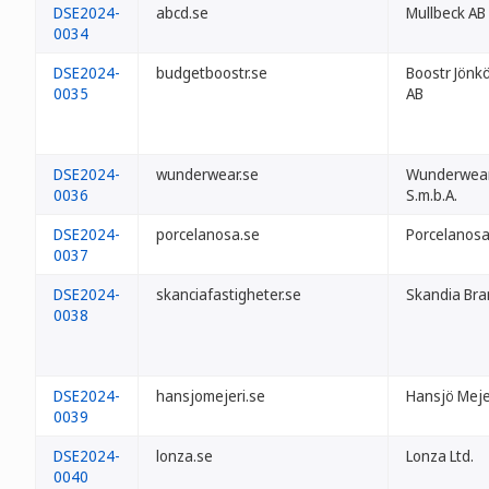
DSE2024-
abcd.se
Mullbeck AB
0034
DSE2024-
budgetboostr.se
Boostr Jönk
0035
AB
DSE2024-
wunderwear.se
Wunderwea
0036
S.m.b.A.
DSE2024-
porcelanosa.se
Porcelanosa
0037
DSE2024-
skanciafastigheter.se
Skandia Bra
0038
DSE2024-
hansjomejeri.se
Hansjö Meje
0039
DSE2024-
lonza.se
Lonza Ltd.
0040