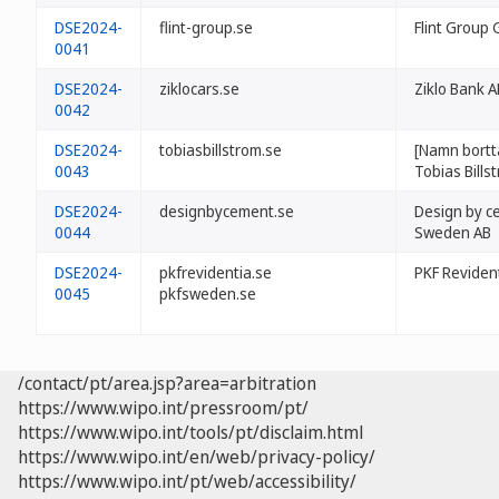
DSE2024-
flint-group.se
Flint Group
0041
DSE2024-
ziklocars.se
Ziklo Bank A
0042
DSE2024-
tobiasbillstrom.se
[Namn bortt
0043
Tobias Bills
DSE2024-
designbycement.se
Design by c
0044
Sweden AB
DSE2024-
pkfrevidentia.se
PKF Reviden
0045
pkfsweden.se
/contact/pt/area.jsp?area=arbitration
https://www.wipo.int/pressroom/pt/
https://www.wipo.int/tools/pt/disclaim.html
https://www.wipo.int/en/web/privacy-policy/
https://www.wipo.int/pt/web/accessibility/