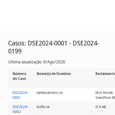
Casos: DSE2024-0001 - DSE2024-
0199
Ultima atualização: 8/Ago/2026
Número
Nome(s) de Domínio
Reclamant
do Caso
DSE2024-
lantbruksstro.se
M.H, Rörvik
0001
Swedfore A
DSE2024-
buffe.se
ICA AB
0002