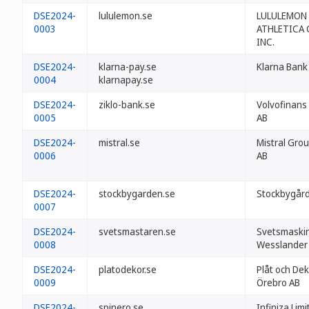
DSE2024-
lululemon.se
LULULEMON
0003
ATHLETICA
INC.
DSE2024-
klarna-pay.se
Klarna Bank
0004
klarnapay.se
DSE2024-
ziklo-bank.se
Volvofinans
0005
AB
DSE2024-
mistral.se
Mistral Gro
0006
AB
DSE2024-
stockbygarden.se
Stockbygår
0007
DSE2024-
svetsmastaren.se
Svetsmaskin
0008
Wesslander
DSE2024-
platodekor.se
Plåt och Dek
0009
Örebro AB
DSE2024-
spinero.se
Infiniza Lim