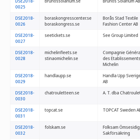
DSE2018-
brunossolarium.se
Brunos Solarium A
0025
DSE2018-
boraskongresscenter.se
Borås Stad Textile
0026
boraskongress.se
Fashion Center AB
DSE2018-
seetickets.se
See Group Limited
0027
DSE2018-
michelinfleets.se
Compagnie Généra
0028
stinaomichelin.se
des Etablissement
Michelin
DSE2018-
handlaupp.se
Handla Upp Sverig
0029
AB
DSE2018-
chatrouletteen.se
A. T. dba Chatroule
0030
DSE2018-
topcat.se
TOPCAT Sweden A
0031
DSE2018-
folskam.se
Folksam Ömsesidig
0032
Sakförsäkring