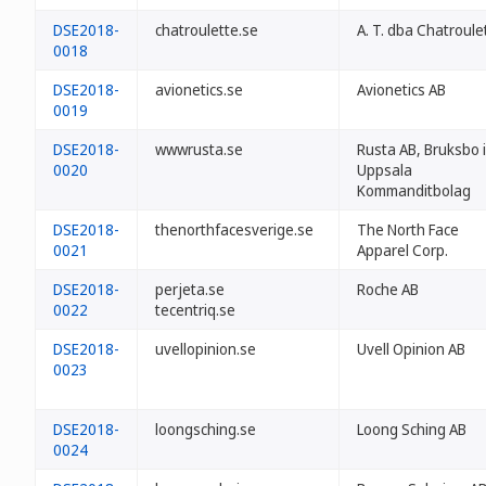
DSE2018-
chatroulette.se
A. T. dba Chatroule
0018
DSE2018-
avionetics.se
Avionetics AB
0019
DSE2018-
wwwrusta.se
Rusta AB, Bruksbo i
0020
Uppsala
Kommanditbolag
DSE2018-
thenorthfacesverige.se
The North Face
0021
Apparel Corp.
DSE2018-
perjeta.se
Roche AB
0022
tecentriq.se
DSE2018-
uvellopinion.se
Uvell Opinion AB
0023
DSE2018-
loongsching.se
Loong Sching AB
0024