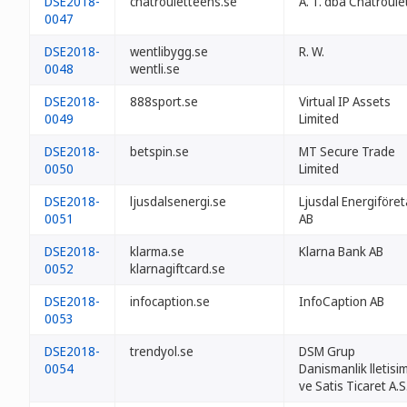
DSE2018-
chatrouletteens.se
A. T. dba Chatroule
0047
DSE2018-
wentlibygg.se
R. W.
0048
wentli.se
DSE2018-
888sport.se
Virtual IP Assets
0049
Limited
DSE2018-
betspin.se
MT Secure Trade
0050
Limited
DSE2018-
ljusdalsenergi.se
Ljusdal Energiföre
0051
AB
DSE2018-
klarma.se
Klarna Bank AB
0052
klarnagiftcard.se
DSE2018-
infocaption.se
InfoCaption AB
0053
DSE2018-
trendyol.se
DSM Grup
0054
Danismanlik lletisi
ve Satis Ticaret A.S