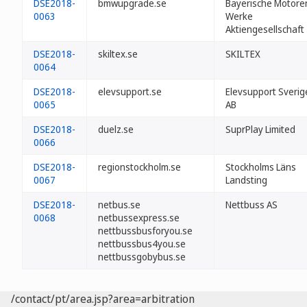
DSE2018-
bmwupgrade.se
Bayerische Motore
0063
Werke
Aktiengesellschaft
DSE2018-
skiltex.se
SKILTEX
0064
DSE2018-
elevsupport.se
Elevsupport Sverig
0065
AB
DSE2018-
duelz.se
SuprPlay Limited
0066
DSE2018-
regionstockholm.se
Stockholms Läns
0067
Landsting
DSE2018-
netbus.se
Nettbuss AS
0068
netbussexpress.se
nettbussbusforyou.se
nettbussbus4you.se
nettbussgobybus.se
/contact/pt/area.jsp?area=arbitration