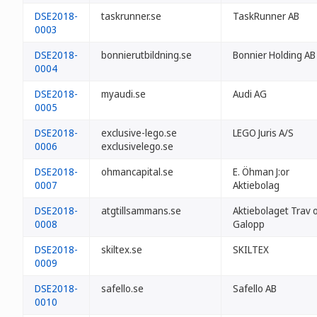
DSE2018-
taskrunner.se
TaskRunner AB
0003
DSE2018-
bonnierutbildning.se
Bonnier Holding AB
0004
DSE2018-
myaudi.se
Audi AG
0005
DSE2018-
exclusive-lego.se
LEGO Juris A/S
0006
exclusivelego.se
DSE2018-
ohmancapital.se
E. Öhman J:or
0007
Aktiebolag
DSE2018-
atgtillsammans.se
Aktiebolaget Trav 
0008
Galopp
DSE2018-
skiltex.se
SKILTEX
0009
DSE2018-
safello.se
Safello AB
0010