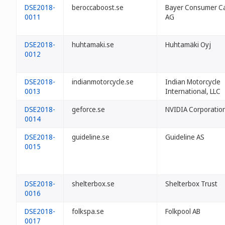
DSE2018-
beroccaboost.se
Bayer Consumer C
0011
AG
DSE2018-
huhtamaki.se
Huhtamäki Oyj
0012
DSE2018-
indianmotorcycle.se
Indian Motorcycle
0013
International, LLC
DSE2018-
geforce.se
NVIDIA Corporatio
0014
DSE2018-
guideline.se
Guideline AS
0015
DSE2018-
shelterbox.se
Shelterbox Trust
0016
DSE2018-
folkspa.se
Folkpool AB
0017