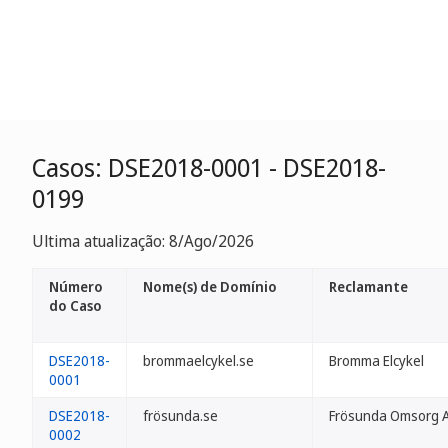
Casos: DSE2018-0001 - DSE2018-
0199
Ultima atualização: 8/Ago/2026
Número
Nome(s) de Domínio
Reclamante
do Caso
DSE2018-
brommaelcykel.se
Bromma Elcykel
0001
DSE2018-
frösunda.se
Frösunda Omsorg 
0002