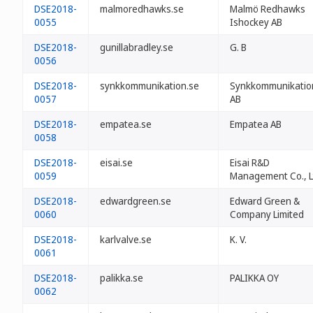
DSE2018-
malmoredhawks.se
Malmö Redhawks
0055
Ishockey AB
DSE2018-
gunillabradley.se
G. B
0056
DSE2018-
synkkommunikation.se
Synkkommunikatio
0057
AB
DSE2018-
empatea.se
Empatea AB
0058
DSE2018-
eisai.se
Eisai R&D
0059
Management Co., L
DSE2018-
edwardgreen.se
Edward Green &
0060
Company Limited
DSE2018-
karlvalve.se
K. V.
0061
DSE2018-
palikka.se
PALIKKA OY
0062