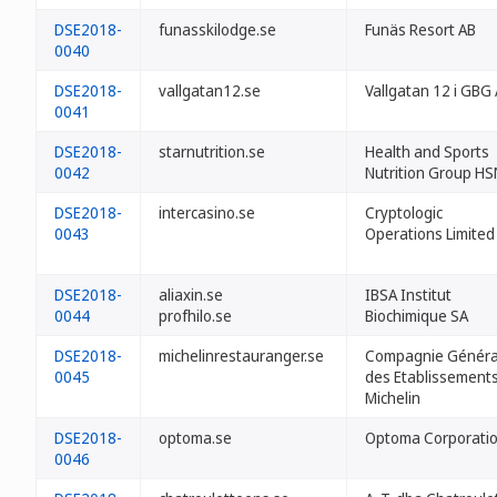
DSE2018-
funasskilodge.se
Funäs Resort AB
0040
DSE2018-
vallgatan12.se
Vallgatan 12 i GBG
0041
DSE2018-
starnutrition.se
Health and Sports
0042
Nutrition Group H
DSE2018-
intercasino.se
Cryptologic
0043
Operations Limited
DSE2018-
aliaxin.se
IBSA Institut
0044
profhilo.se
Biochimique SA
DSE2018-
michelinrestauranger.se
Compagnie Généra
0045
des Etablissement
Michelin
DSE2018-
optoma.se
Optoma Corporati
0046