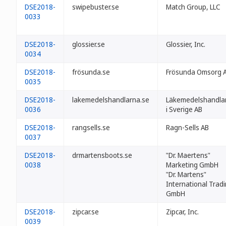
DSE2018-
swipebuster.se
Match Group, LLC
0033
DSE2018-
glossier.se
Glossier, Inc.
0034
DSE2018-
frösunda.se
Frösunda Omsorg 
0035
DSE2018-
lakemedelshandlarna.se
Läkemedelshandla
0036
i Sverige AB
DSE2018-
rangsells.se
Ragn-Sells AB
0037
DSE2018-
drmartensboots.se
"Dr. Maertens"
0038
Marketing GmbH
"Dr. Martens"
International Trad
GmbH
DSE2018-
zipcar.se
Zipcar, Inc.
0039