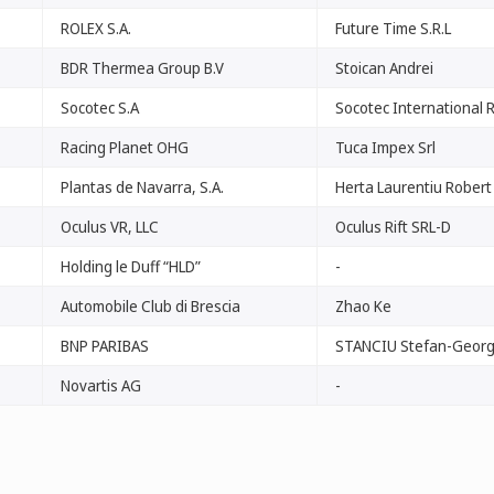
ROLEX S.A.
Future Time S.R.L
BDR Thermea Group B.V
Stoican Andrei
Socotec S.A
Socotec International 
Racing Planet OHG
Tuca Impex Srl
Plantas de Navarra, S.A.
Herta Laurentiu Robert
Oculus VR, LLC
Oculus Rift SRL-D
Holding le Duff “HLD”
-
Automobile Club di Brescia
Zhao Ke
BNP PARIBAS
STANCIU Stefan-Geor
Novartis AG
-