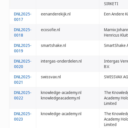
SIRKETI
DNL2025-
eenanderekijk.nl
Een Andere Kij
0017
DNL2025-
ecosofie.nl
Marnix Johan
0018
Henricus Klui
DNL2025-
smartshake.nl
SmartShake 
0019
DNL2025-
intergas-onderdelen.nl
Intergas Ver
0020
B.V.
DNL2025-
swissvax.nl
SWISSVAX A
0021
DNL2025-
knowledge-academy.nl
The Knowled
0022
knowledgeacademy.nl
Academy Hol
Limited
DNL2025-
knowledge-academy.nl
The Knowled
0023
Academy Hol
Limited