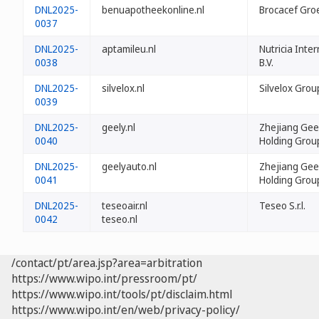
DNL2025-
benuapotheekonline.nl
Brocacef Groe
0037
DNL2025-
aptamileu.nl
Nutricia Inter
0038
B.V.
DNL2025-
silvelox.nl
Silvelox Group
0039
DNL2025-
geely.nl
Zhejiang Gee
0040
Holding Group
DNL2025-
geelyauto.nl
Zhejiang Gee
0041
Holding Group
DNL2025-
teseoair.nl
Teseo S.r.l.
0042
teseo.nl
/contact/pt/area.jsp?area=arbitration
https://www.wipo.int/pressroom/pt/
https://www.wipo.int/tools/pt/disclaim.html
https://www.wipo.int/en/web/privacy-policy/