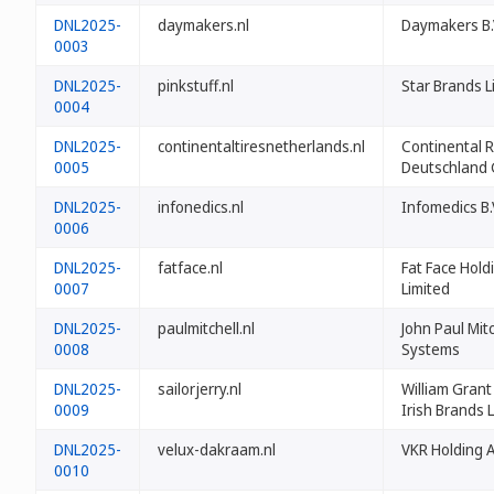
DNL2025-
daymakers.nl
Daymakers B.
0003
DNL2025-
pinkstuff.nl
Star Brands L
0004
DNL2025-
continentaltiresnetherlands.nl
Continental R
0005
Deutschland
DNL2025-
infonedics.nl
Infomedics B.
0006
DNL2025-
fatface.nl
Fat Face Hold
0007
Limited
DNL2025-
paulmitchell.nl
John Paul Mitc
0008
Systems
DNL2025-
sailorjerry.nl
William Grant
0009
Irish Brands 
DNL2025-
velux-dakraam.nl
VKR Holding 
0010