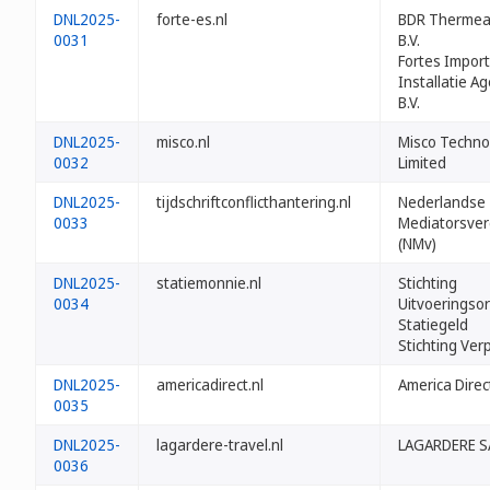
DNL2025-
forte-es.nl
BDR Thermea
0031
B.V.
Fortes Import
Installatie A
B.V.
DNL2025-
misco.nl
Misco Techno
0032
Limited
DNL2025-
tijdschriftconflicthantering.nl
Nederlandse
0033
Mediatorsver
(NMv)
DNL2025-
statiemonnie.nl
Stichting
0034
Uitvoeringsor
Statiegeld
Stichting Ver
DNL2025-
americadirect.nl
America Direct
0035
DNL2025-
lagardere-travel.nl
LAGARDERE S
0036