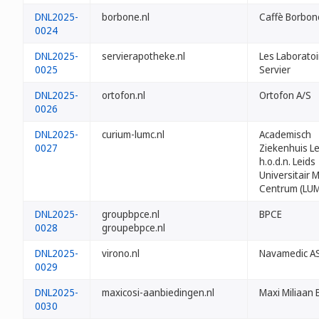
DNL2025-
borbone.nl
Caffè Borbone 
0024
DNL2025-
servierapotheke.nl
Les Laboratoi
0025
Servier
DNL2025-
ortofon.nl
Ortofon A/S
0026
DNL2025-
curium-lumc.nl
Academisch
0027
Ziekenhuis L
h.o.d.n. Leids
Universitair 
Centrum (LU
DNL2025-
groupbpce.nl
BPCE
0028
groupebpce.nl
DNL2025-
virono.nl
Navamedic A
0029
DNL2025-
maxicosi-aanbiedingen.nl
Maxi Miliaan B
0030