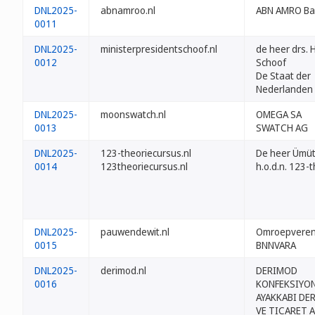
DNL2025-
abnamroo.nl
ABN AMRO Ban
0011
DNL2025-
ministerpresidentschoof.nl
de heer drs. 
0012
Schoof
De Staat der
Nederlanden
DNL2025-
moonswatch.nl
OMEGA SA
0013
SWATCH AG
DNL2025-
123-theoriecursus.nl
De heer Ümüt
0014
123theoriecursus.nl
h.o.d.n. 123-
DNL2025-
pauwendewit.nl
Omroepveren
0015
BNNVARA
DNL2025-
derimod.nl
DERIMOD
0016
KONFEKSIYO
AYAKKABI DER
VE TICARET 