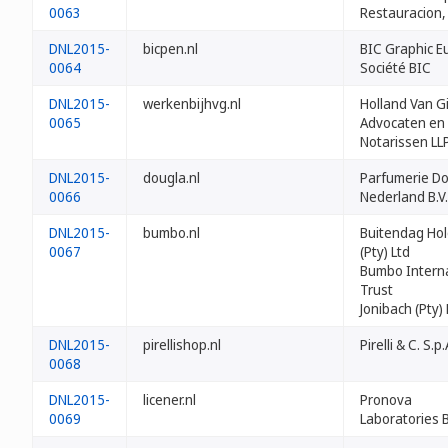
0063
Restauracion, 
DNL2015-
bicpen.nl
BIC Graphic E
0064
Société BIC
DNL2015-
werkenbijhvg.nl
Holland Van G
0065
Advocaten en
Notarissen LL
DNL2015-
dougla.nl
Parfumerie D
0066
Nederland B.V.
DNL2015-
bumbo.nl
Buitendag Hol
0067
(Pty) Ltd
Bumbo Interna
Trust
Jonibach (Pty) 
DNL2015-
pirellishop.nl
Pirelli & C. S.p.
0068
DNL2015-
licener.nl
Pronova
0069
Laboratories 