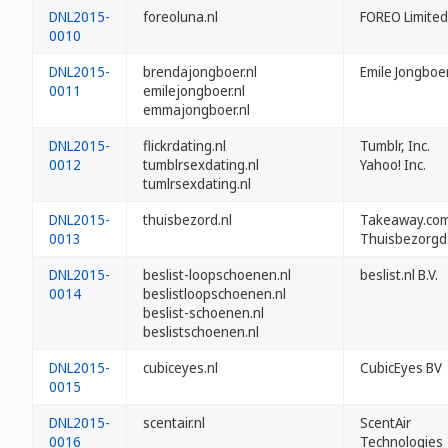
DNL2015-
foreoluna.nl
FOREO Limited
0010
DNL2015-
brendajongboer.nl
Emile Jongboe
0011
emilejongboer.nl
emmajongboer.nl
DNL2015-
flickrdating.nl
Tumblr, Inc.
0012
tumblrsexdating.nl
Yahoo! Inc.
tumlrsexdating.nl
DNL2015-
thuisbezord.nl
Takeaway.com 
0013
Thuisbezorgd.
DNL2015-
beslist-loopschoenen.nl
beslist.nl B.V.
0014
beslistloopschoenen.nl
beslist-schoenen.nl
beslistschoenen.nl
DNL2015-
cubiceyes.nl
CubicEyes BV
0015
DNL2015-
scentair.nl
ScentAir
0016
Technologies