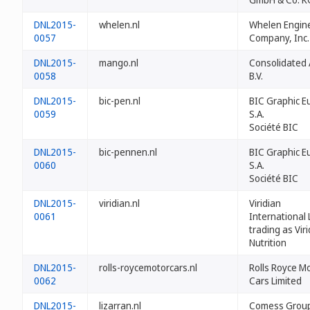
DNL2015-
whelen.nl
Whelen Engin
0057
Company, Inc.
DNL2015-
mango.nl
Consolidated 
0058
B.V.
DNL2015-
bic-pen.nl
BIC Graphic E
0059
S.A.
Société BIC
DNL2015-
bic-pennen.nl
BIC Graphic E
0060
S.A.
Société BIC
DNL2015-
viridian.nl
Viridian
0061
International 
trading as Vir
Nutrition
DNL2015-
rolls-roycemotorcars.nl
Rolls Royce M
0062
Cars Limited
DNL2015-
lizarran.nl
Comess Grou