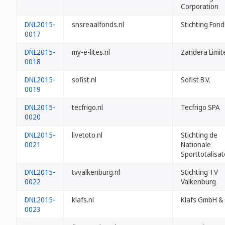
Corporation
DNL2015-
snsreaalfonds.nl
Stichting Fond
0017
DNL2015-
my-e-lites.nl
Zandera Limit
0018
DNL2015-
sofist.nl
Sofist B.V.
0019
DNL2015-
tecfrigo.nl
Tecfrigo SPA
0020
DNL2015-
livetoto.nl
Stichting de
0021
Nationale
Sporttotalisat
DNL2015-
tvvalkenburg.nl
Stichting TV
0022
Valkenburg
DNL2015-
klafs.nl
Klafs GmbH & 
0023