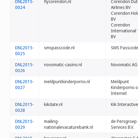
DNL2015-
flycorendon.nl
Corendon Dut
0024
Airlines BV
Corendon Hol
BV
Corendon
International 
BV
DNL2015-
smspasscode.nl
SMS Passcode
0025
DNL2015-
novomatic-casino.nl
Novomatic AG
0026
DNL2015-
meldpuntkinderporno.nl
Meldpunt
0027
Kinderporno o
Internet
DNL2015-
kikdate.nl
Kik Interactive
0028
DNL2015-
mailing-
de Persgroep 
0029
nationalevacaturebank.nl
Services B.V.