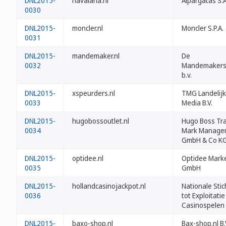
DNL2015-
havaiana.nl
Alpargatas S.A
0030
DNL2015-
moncler.nl
Moncler S.P.A.
0031
DNL2015-
mandemaker.nl
De
0032
Mandemakers
b.v.
DNL2015-
xspeurders.nl
TMG Landelij
0033
Media B.V.
DNL2015-
hugobossoutlet.nl
Hugo Boss Tr
0034
Mark Manage
GmbH & Co K
DNL2015-
optidee.nl
Optidee Mark
0035
GmbH
DNL2015-
hollandcasinojackpot.nl
Nationale Stic
0036
tot Exploitati
Casinospelen
DNL2015-
baxo-shop.nl
Bax-shop.nl B.