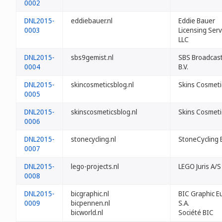
0002
DNL2015-
eddiebauer.nl
Eddie Bauer
0003
Licensing Serv
LLC
DNL2015-
sbs9gemist.nl
SBS Broadcas
0004
B.V.
DNL2015-
skincosmeticsblog.nl
Skins Cosmetic
0005
DNL2015-
skinscosmeticsblog.nl
Skins Cosmetic
0006
DNL2015-
stonecycling.nl
StoneCycling 
0007
DNL2015-
lego-projects.nl
LEGO Juris A/S
0008
DNL2015-
bicgraphic.nl
BIC Graphic E
0009
bicpennen.nl
S.A.
bicworld.nl
Société BIC