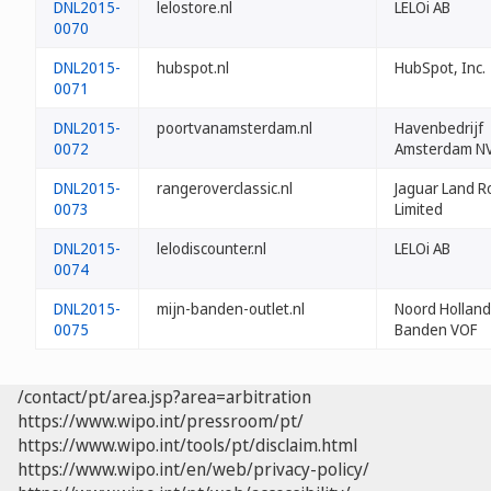
DNL2015-
lelostore.nl
LELOi AB
0070
DNL2015-
hubspot.nl
HubSpot, Inc.
0071
DNL2015-
poortvanamsterdam.nl
Havenbedrijf
0072
Amsterdam N
DNL2015-
rangeroverclassic.nl
Jaguar Land R
0073
Limited
DNL2015-
lelodiscounter.nl
LELOi AB
0074
DNL2015-
mijn-banden-outlet.nl
Noord Holland
0075
Banden VOF
/contact/pt/area.jsp?area=arbitration
https://www.wipo.int/pressroom/pt/
https://www.wipo.int/tools/pt/disclaim.html
https://www.wipo.int/en/web/privacy-policy/