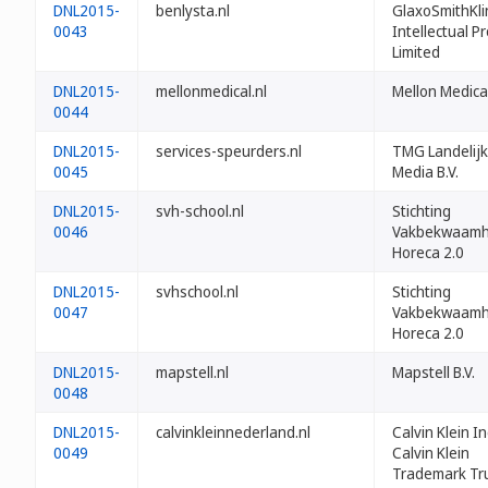
DNL2015-
benlysta.nl
GlaxoSmithKli
0043
Intellectual P
Limited
DNL2015-
mellonmedical.nl
Mellon Medical
0044
DNL2015-
services-speurders.nl
TMG Landelij
0045
Media B.V.
DNL2015-
svh-school.nl
Stichting
0046
Vakbekwaamh
Horeca 2.0
DNL2015-
svhschool.nl
Stichting
0047
Vakbekwaamh
Horeca 2.0
DNL2015-
mapstell.nl
Mapstell B.V.
0048
DNL2015-
calvinkleinnederland.nl
Calvin Klein In
0049
Calvin Klein
Trademark Tr