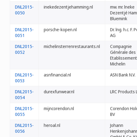
DNL2015-
inekedezentjehamming.nl
mw. mr. lneke
0050
Dezentjé Ham
Bluemink
DNL2015-
porsche-kopen.nl
Dr. lng. h.c. F.
0051
AG
DNL2015-
michelinsterrenrestaurants.nl
Compagnie
0052
Générale des
Etablissemen
Michelin
DNL2015-
asnfinancial.nl
ASN Bank N.V.
0053
DNL2015-
durexfunwear.nl
LRC Products 
0054
DNL2015-
mijncorendon.nl
Corendon Hol
0055
BV
DNL2015-
heroal.nl
Johann
0056
Henkenjohan
GmbH & Co. K