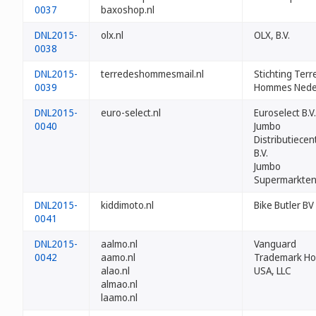
0037
baxoshop.nl
DNL2015-
olx.nl
OLX, B.V.
0038
DNL2015-
terredeshommesmail.nl
Stichting Terr
0039
Hommes Nede
DNL2015-
euro-select.nl
Euroselect B.V.
0040
Jumbo
Distributiece
B.V.
Jumbo
Supermarkten 
DNL2015-
kiddimoto.nl
Bike Butler BV
0041
DNL2015-
aalmo.nl
Vanguard
0042
aamo.nl
Trademark Ho
alao.nl
USA, LLC
almao.nl
laamo.nl