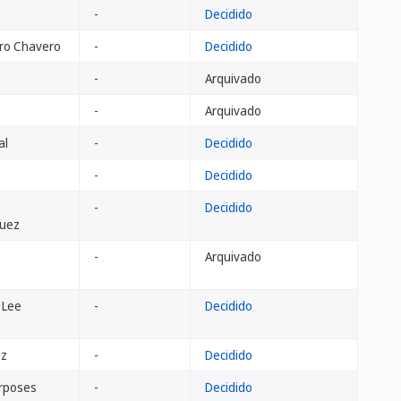
-
Decidido
ro Chavero
-
Decidido
-
Arquivado
-
Arquivado
al
-
Decidido
-
Decidido
-
Decidido
quez
-
Arquivado
 Lee
-
Decidido
nz
-
Decidido
urposes
-
Decidido