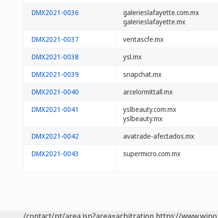
DMX2021-0036
galerieslafayette.com.mx
galerieslafayette.mx
DMX2021-0037
ventascfe.mx
DMX2021-0038
ysl.mx
DMX2021-0039
snapchat.mx
DMX2021-0040
arcelormittall.mx
DMX2021-0041
yslbeauty.com.mx
yslbeauty.mx
DMX2021-0042
avatrade-afectados.mx
DMX2021-0043
supermicro.com.mx
/contact/pt/area.jsp?area=arbitration
https://www.wipo