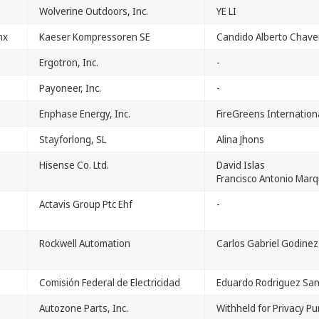
Wolverine Outdoors, Inc.
YE LI
mx
Kaeser Kompressoren SE
Candido Alberto Chave
Ergotron, Inc.
-
Payoneer, Inc.
-
Enphase Energy, Inc.
FireGreens Internation
Stayforlong, SL
Alina Jhons
Hisense Co. Ltd.
David Islas
Francisco Antonio Mar
Actavis Group Ptc Ehf
-
Rockwell Automation
Carlos Gabriel Godinez
Comisión Federal de Electricidad
Eduardo Rodriguez Sa
Autozone Parts, Inc.
Withheld for Privacy P