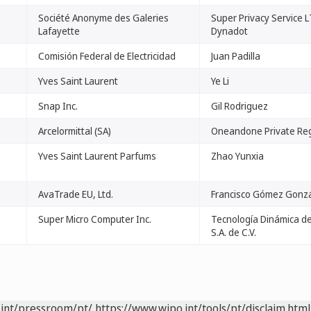
Société Anonyme des Galeries
Super Privacy Service L
Lafayette
Dynadot
Comisión Federal de Electricidad
Juan Padilla
Yves Saint Laurent
Ye Li
Snap Inc.
Gil Rodriguez
Arcelormittal (SA)
Oneandone Private Reg
Yves Saint Laurent Parfums
Zhao Yunxia
AvaTrade EU, Ltd.
Francisco Gómez Gonz
Super Micro Computer Inc.
Tecnología Dinámica d
S.A. de C.V.
.int/pressroom/pt/
https://www.wipo.int/tools/pt/disclaim.html