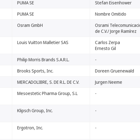
PUMA SE
Stefan Eisenhower
PUMA SE
Nombre Omitido
Osram GmbH
Osrami Telecomunicacio
de C.V./ Jorge Ramírez
Louis Vuitton Malletier SAS
Carlos Zerpa
Ernesto Gil
Philip Morris Brands S.A.R.L.
-
Brooks Sports, Inc.
Doreen Gruenewald
MERCADOLIBRE, S. DE R.L. DE C.V.
Jurgen Neeme
Mesoestetic Pharma Group, S.L
-
Klipsch Group, Inc.
-
Ergotron, Inc.
-