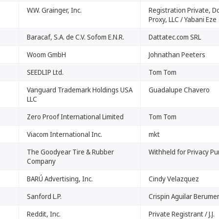
W.W. Grainger, Inc.
Registration Private, 
Proxy, LLC / Yabani Eze
Baracaf, S.A. de C.V. Sofom E.N.R.
Dattatec.com SRL
Woom GmbH
Johnathan Peeters
SEEDLIP Ltd.
Tom Tom
Vanguard Trademark Holdings USA
Guadalupe Chavero
LLC
Zero Proof International Limited
Tom Tom
Viacom International Inc.
mkt
The Goodyear Tire & Rubber
Withheld for Privacy P
Company
BARÚ Advertising, Inc.
Cindy Velazquez
Sanford L.P.
Crispin Aguilar Berume
Reddit, Inc.
Private Registrant / J.J.