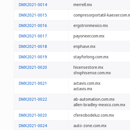
DMX2021-0014
merrell.mx
DMX2021-0015
compresorportatil-kaeser.com.
DMX2021-0016
ergotronmexico.mx
DMX2021-0017
payoneer.com.mx
DMX2021-0018
enphase.mx
DMX2021-0019
stayforlong.com.mx
DMX2021-0020
hisensestore.mx
shophisense.com.mx
DMX2021-0021
actavis.com.mx
actavis.mx
DMX2021-0022
ab-automation.com.mx
allen-bradley-mexico.com.mx
DMX2021-0023
cferecibodeluz.com.mx
DMX2021-0024
auto-zone.com.mx