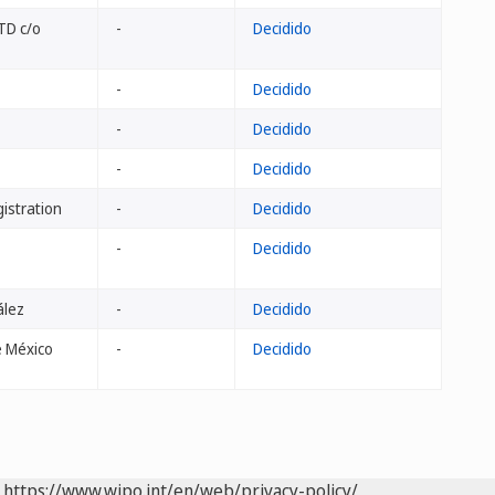
TD c/o
-
Decidido
-
Decidido
-
Decidido
-
Decidido
istration
-
Decidido
-
Decidido
ález
-
Decidido
e México
-
Decidido
https://www.wipo.int/en/web/privacy-policy/