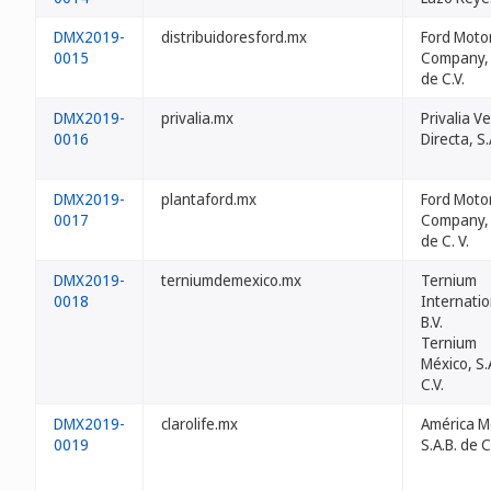
DMX2019-
distribuidoresford.mx
Ford Moto
0015
Company, 
de C.V.
DMX2019-
privalia.mx
Privalia V
0016
Directa, S.
DMX2019-
plantaford.mx
Ford Moto
0017
Company, 
de C. V.
DMX2019-
terniumdemexico.mx
Ternium
0018
Internati
B.V.
Ternium
México, S.
C.V.
DMX2019-
clarolife.mx
América Mo
0019
S.A.B. de C