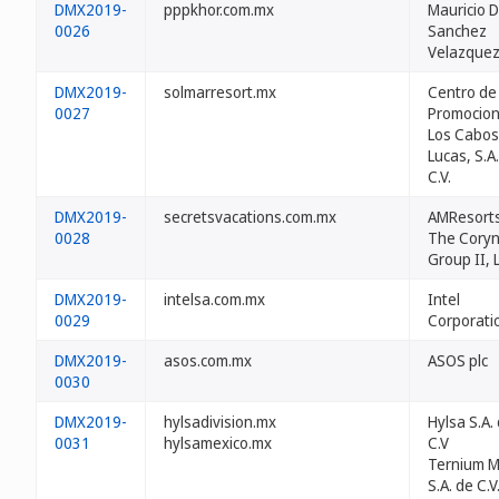
DMX2019-
pppkhor.com.mx
Mauricio D
0026
Sanchez
Velazque
DMX2019-
solmarresort.mx
Centro de
0027
Promocio
Los Cabos
Lucas, S.A
C.V.
DMX2019-
secretsvacations.com.mx
AMResorts
0028
The Cory
Group II, 
DMX2019-
intelsa.com.mx
Intel
0029
Corporati
DMX2019-
asos.com.mx
ASOS plc
0030
DMX2019-
hylsadivision.mx
Hylsa S.A. 
0031
hylsamexico.mx
C.V
Ternium M
S.A. de C.V