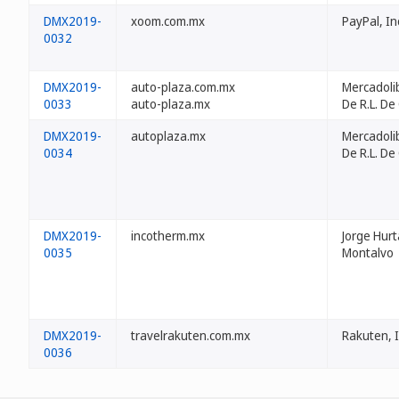
DMX2019-
xoom.com.mx
PayPal, In
0032
DMX2019-
auto-plaza.com.mx
Mercadolib
0033
auto-plaza.mx
De R.L. De 
DMX2019-
autoplaza.mx
Mercadolib
0034
De R.L. De 
DMX2019-
incotherm.mx
Jorge Hur
0035
Montalvo
DMX2019-
travelrakuten.com.mx
Rakuten, I
0036