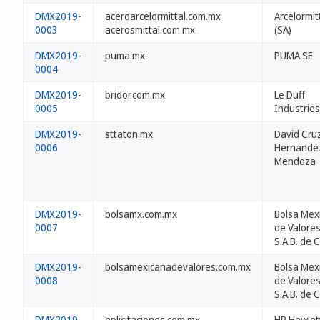
DMX2019-
aceroarcelormittal.com.mx
Arcelormit
0003
acerosmittal.com.mx
(SA)
DMX2019-
puma.mx
PUMA SE
0004
DMX2019-
bridor.com.mx
Le Duff
0005
Industries
DMX2019-
sttaton.mx
David Cru
0006
Hernande
Mendoza
DMX2019-
bolsamx.com.mx
Bolsa Mex
0007
de Valores
S.A.B. de C
DMX2019-
bolsamexicanadevalores.com.mx
Bolsa Mex
0008
de Valores
S.A.B. de C
DMX2019-
hplicitaciones.com.mx
HP Hewlet