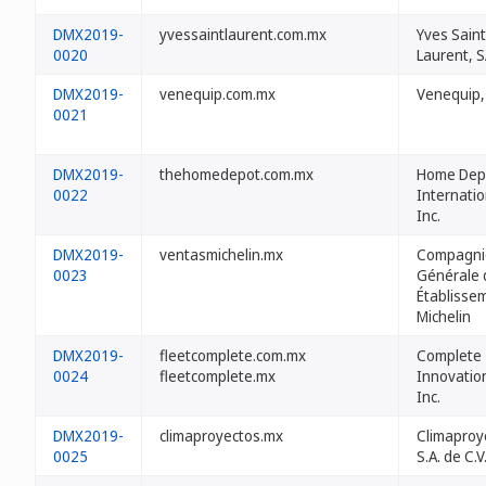
DMX2019-
yvessaintlaurent.com.mx
Yves Saint
0020
Laurent, 
DMX2019-
venequip.com.mx
Venequip,
0021
DMX2019-
thehomedepot.com.mx
Home Dep
0022
Internatio
Inc.
DMX2019-
ventasmichelin.mx
Compagni
0023
Générale 
Établisse
Michelin
DMX2019-
fleetcomplete.com.mx
Complete
0024
fleetcomplete.mx
Innovatio
Inc.
DMX2019-
climaproyectos.mx
Climaproy
0025
S.A. de C.V