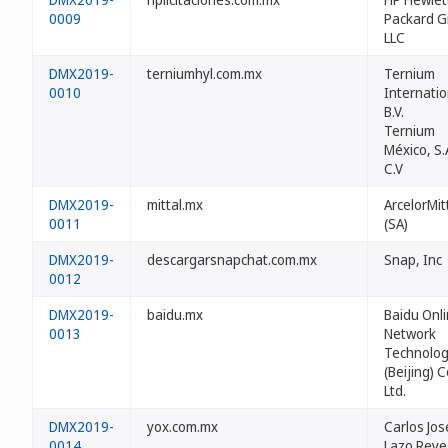
0009
Packard G
LLC
DMX2019-
terniumhyl.com.mx
Ternium
0010
Internati
B.V.
Ternium
México, S.
C.V
DMX2019-
mittal.mx
ArcelorMit
0011
(SA)
DMX2019-
descargarsnapchat.com.mx
Snap, Inc
0012
DMX2019-
baidu.mx
Baidu Onl
0013
Network
Technolo
(Beijing) C
Ltd.
DMX2019-
yox.com.mx
Carlos Jos
0014
Lazo Reye