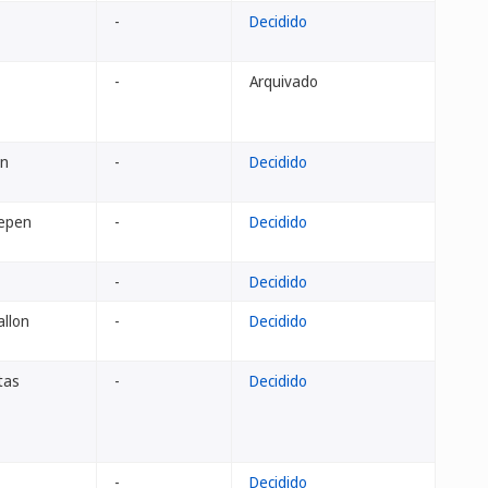
-
Decidido
-
Arquivado
an
-
Decidido
hepen
-
Decidido
-
Decidido
allon
-
Decidido
ntas
-
Decidido
-
Decidido