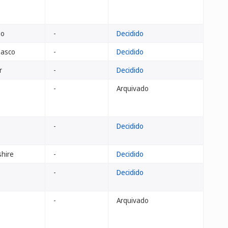
no
-
Decidido
masco
-
Decidido
r
-
Decidido
-
Arquivado
-
Decidido
shire
-
Decidido
-
Decidido
-
Arquivado