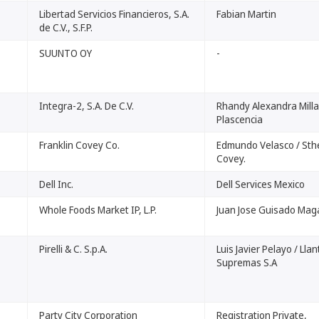
Libertad Servicios Financieros, S.A.
Fabian Martin
de C.V., S.F.P.
SUUNTO OY
-
Integra-2, S.A. De C.V.
Rhandy Alexandra Mill
Plascencia
Franklin Covey Co.
Edmundo Velasco / St
Covey.
Dell Inc.
Dell Services Mexico
Whole Foods Market IP, L.P.
Juan Jose Guisado Mag
Pirelli & C. S.p.A.
Luis Javier Pelayo / Lla
Supremas S.A
Party City Corporation
Registration Private,