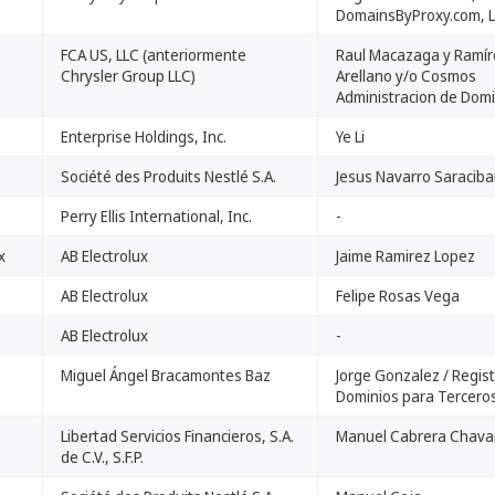
DomainsByProxy.com, 
FCA US, LLC (anteriormente
Raul Macazaga y Ramír
Chrysler Group LLC)
Arellano y/o Cosmos
Administracion de Domi
Enterprise Holdings, Inc.
Ye Li
Société des Produits Nestlé S.A.
Jesus Navarro Saraciba
Perry Ellis International, Inc.
-
x
AB Electrolux
Jaime Ramirez Lopez
AB Electrolux
Felipe Rosas Vega
AB Electrolux
-
Miguel Ángel Bracamontes Baz
Jorge Gonzalez / Regis
Dominios para Tercero
Libertad Servicios Financieros, S.A.
Manuel Cabrera Chavar
de C.V., S.F.P.