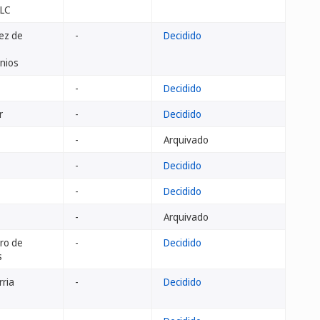
LLC
ez de
-
Decidido
nios
-
Decidido
r
-
Decidido
-
Arquivado
-
Decidido
-
Decidido
-
Arquivado
tro de
-
Decidido
s
ria
-
Decidido