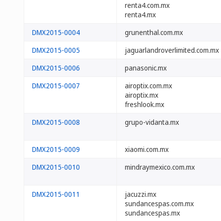
renta4.com.mx
renta4.mx
DMX2015-0004
grunenthal.com.mx
DMX2015-0005
jaguarlandroverlimited.com.mx
DMX2015-0006
panasonic.mx
DMX2015-0007
airoptix.com.mx
airoptix.mx
freshlook.mx
DMX2015-0008
grupo-vidanta.mx
DMX2015-0009
xiaomi.com.mx
DMX2015-0010
mindraymexico.com.mx
DMX2015-0011
jacuzzi.mx
sundancespas.com.mx
sundancespas.mx