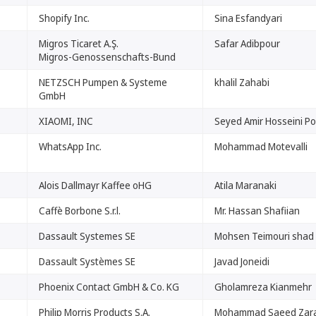
Shopify Inc.
Sina Esfandyari
Migros Ticaret A.Ş.
Safar Adibpour
Migros-Genossenschafts-Bund
NETZSCH Pumpen & Systeme
khalil Zahabi
GmbH
XIAOMI, INC
Seyed Amir Hosseini Po
WhatsApp Inc.
Mohammad Motevalli
Alois Dallmayr Kaffee oHG
Atila Maranaki
Caffè Borbone S.r.l.
Mr. Hassan Shafiian
Dassault Systemes SE
Mohsen Teimouri shad
Dassault Systèmes SE
Javad Joneidi
Phoenix Contact GmbH & Co. KG
Gholamreza Kianmehr
Philip Morris Products S.A.
Mohammad Saeed Zar