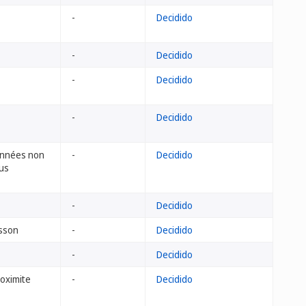
-
Decidido
-
Decidido
-
Decidido
-
Decidido
données non
-
Decidido
us
-
Decidido
sson
-
Decidido
-
Decidido
roximite
-
Decidido