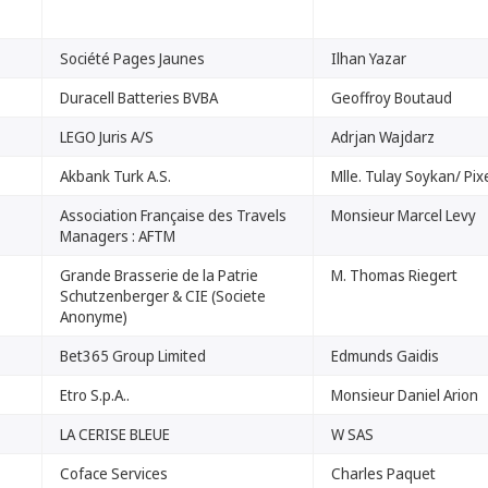
Société Pages Jaunes
Ilhan Yazar
Duracell Batteries BVBA
Geoffroy Boutaud
LEGO Juris A/S
Adrjan Wajdarz
Akbank Turk A.S.
Mlle. Tulay Soykan/ Pix
Association Française des Travels
Monsieur Marcel Levy
Managers : AFTM
Grande Brasserie de la Patrie
M. Thomas Riegert
Schutzenberger & CIE (Societe
Anonyme)
Bet365 Group Limited
Edmunds Gaidis
Etro S.p.A..
Monsieur Daniel Arion
LA CERISE BLEUE
W SAS
Coface Services
Charles Paquet