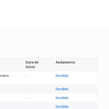
Data de
Andamento
Início
endere
-
Decidido
-
Decidido
-
Decidido
-
Decidido