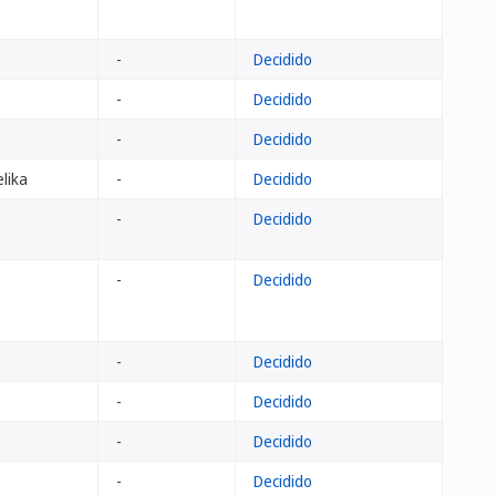
-
Decidido
-
Decidido
-
Decidido
elika
-
Decidido
-
Decidido
-
Decidido
-
Decidido
-
Decidido
-
Decidido
-
Decidido