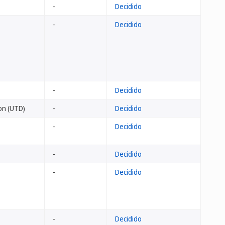
-
Decidido
-
Decidido
-
Decidido
ion (UTD)
-
Decidido
-
Decidido
-
Decidido
-
Decidido
-
Decidido