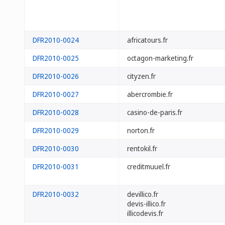
DFR2010-0024
africatours.fr
DFR2010-0025
octagon-marketing.fr
DFR2010-0026
cityzen.fr
DFR2010-0027
abercrombie.fr
DFR2010-0028
casino-de-paris.fr
DFR2010-0029
norton.fr
DFR2010-0030
rentokil.fr
DFR2010-0031
creditmuuel.fr
DFR2010-0032
devillico.fr
devis-illico.fr
illicodevis.fr