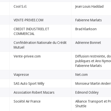
Cool S.r.l.
Jean Louis Haddad
VENTE-PRIVEE.COM
Fabienne Marlats
CREDIT INDUSTRIEL ET
Brad Klarkson
COMMERCIAL
Confédération Nationale du Crédit
Adrienne Bonnet
Mutuel
Vente-privee.com
Diffusion restreinte, 
publiques et Ano Nymo
Fabienne Marlats
Viapresse
Net.com
SAS Auto Sport Willy
Monsieur Martin Ander
Association Robert Mazars
Edmond Ockley
Société Air France
Alliance Transport et P
Shuttle