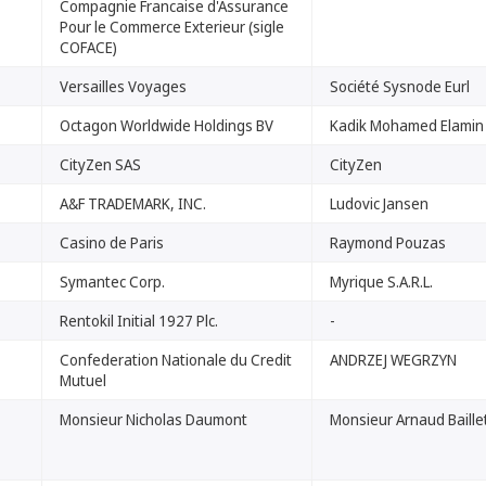
Compagnie Francaise d'Assurance
Pour le Commerce Exterieur (sigle
COFACE)
Versailles Voyages
Société Sysnode Eurl
Octagon Worldwide Holdings BV
Kadik Mohamed Elamin
CityZen SAS
CityZen
A&F TRADEMARK, INC.
Ludovic Jansen
Casino de Paris
Raymond Pouzas
Symantec Corp.
Myrique S.A.R.L.
Rentokil Initial 1927 Plc.
-
Confederation Nationale du Credit
ANDRZEJ WEGRZYN
Mutuel
Monsieur Nicholas Daumont
Monsieur Arnaud Baille